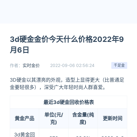
3d硬金金价今天什么价格2022年9
月6日
作者：
实时金价
2022-09-06 02:56:24
千足金
3D硬金以其漂亮的外观，造型上显得更大（比普通足
金要轻很多），深受广大年轻时尚人群喜爱。
最近3d硬金回收价格表
单位(元/
含金量(纯
黄金产品
更新时间
克)
度)
3d黄金回