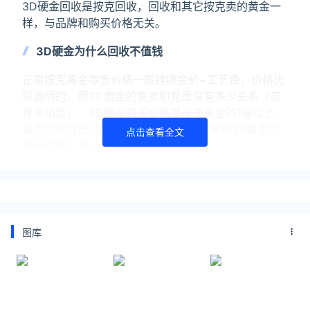
3D硬金回收是按克回收，回收和其它按克卖的黄金一
样，与品牌和购买价格无关。
3D硬金为什么回收不值钱
正常按克黄金零售价格一般挂牌金价+工艺费，价格比
较透明的。而3D黄金的售卖和克重没有多少关系（按
件来销售），3D硬金购买价格是普通黄金的1倍以上，
拿去回收对自己的损失是非常大的。如果问3d黄金回
点击查看全文
收值钱吗？那么3d硬金回收是比较亏的。
3d黄金和黄金的区别
3d硬金多数金店是按件销售的，却不是按克销售的，
购买价格远高于普通黄金。
图库
3D硬金含金量跟其他黄金含金量是一样的，与普通黄
金的工艺不同，提升了黄金的硬度，其次是3d黄金比
普通黄金更有立体感，使得金饰年轻和时尚化。
3D硬金多数是空心的，如果遇到磕碰变形的话，可能