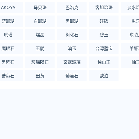
AKOYA
马贝珠
巴洛克
客旭珍珠
淡水
蓝珊瑚
白珊瑚
黑珊瑚
砗磲
象
玳瑁
煤晶
树化石
碧玉
东陵
鹰眼石
玉髓
澳玉
台湾蓝宝
羊肝
黑曜石
玻璃陨石
玄武玻璃
独山玉
岫
蔷薇石
田黄
葡萄石
欧泊