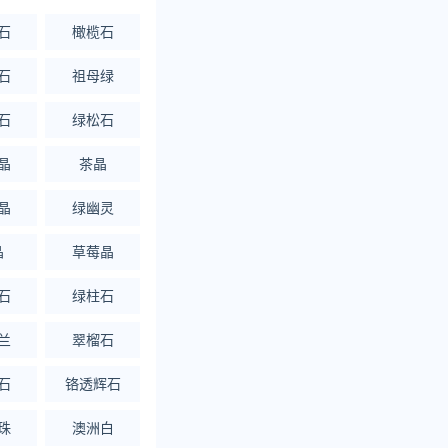
石
橄榄石
石
祖母绿
石
绿松石
晶
茶晶
晶
绿幽灵
晶
草莓晶
石
绿柱石
兰
翠榴石
石
铬透辉石
珠
澳洲白