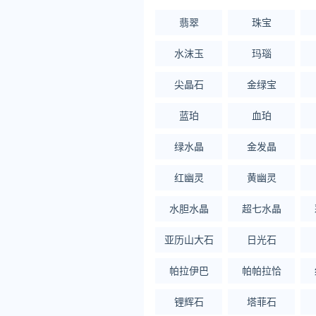
翡翠
珠宝
水沫玉
玛瑙
尖晶石
金绿宝
蓝珀
血珀
绿水晶
金发晶
红幽灵
黄幽灵
水胆水晶
超七水晶
亚历山大石
日光石
帕拉伊巴
帕帕拉恰
锂辉石
塔菲石