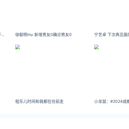
曹婉瑾从此将你剔除我的世界，我不知道我能不能做到
徐聪明my 新增男友0确诊男友0
程乐儿时间和我都在往前走