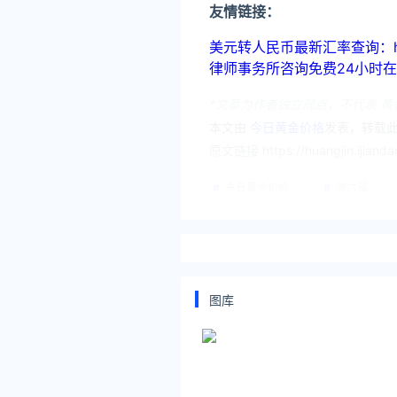
友情链接：
美元转人民币最新汇率查询：https://
律师事务所咨询免费24小时在线：http
*文章为作者独立观点，不代表 黄
本文由
今日黄金价格
发表，转载此
原文链接 https://huangjin.ijianda
今日黄金价格
周六福
图库