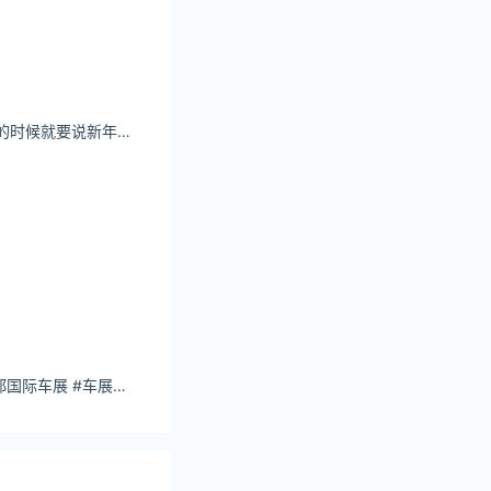
宁艺卓 下次再见面的时候就要说新年快乐了
小龙鼠：#2024成都国际车展 #车展现场 比亚迪展台的小兔御吗