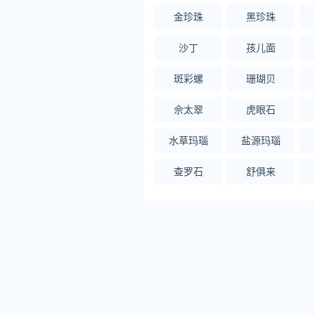
金珍珠
黑珍珠
沙丁
孩儿面
斑彩螺
珊瑚贝
佘太翠
虎眼石
水草玛瑙
盐源玛瑙
查罗石
舒俱来