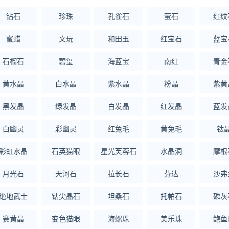
钻石
珍珠
孔雀石
萤石
红纹
蜜蜡
文玩
和田玉
红宝石
蓝宝
石榴石
碧玺
海蓝宝
南红
青金
黄水晶
白水晶
紫水晶
粉晶
紫黄
黑发晶
绿发晶
白发晶
红发晶
蓝发
白幽灵
彩幽灵
红兔毛
黄兔毛
钛
彩虹水晶
石英猫眼
星光芙蓉石
水晶洞
摩根
月光石
天河石
拉长石
芬达
沙弗
绝地武士
钴尖晶石
坦桑石
托帕石
磷灰
赛黄晶
变色猫眼
海螺珠
美乐珠
鲍鱼