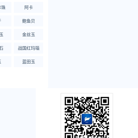
珍珠
阿卡
牙
鲍鱼贝
玉
金丝玉
石
战国红玛瑙
玉
蓝田玉