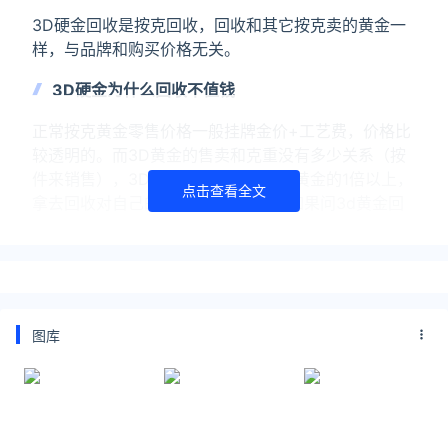
3D硬金回收是按克回收，回收和其它按克卖的黄金一
样，与品牌和购买价格无关。
3D硬金为什么回收不值钱
正常按克黄金零售价格一般挂牌金价+工艺费，价格比
较透明的。而3D黄金的售卖和克重没有多少关系（按
件来销售），3D硬金购买价格是普通黄金的1倍以上，
点击查看全文
拿去回收对自己的损失是非常大的。如果问3d黄金回
收值钱吗？那么3d硬金回收是比较亏的。
3d黄金和黄金的区别
3d硬金多数金店是按件销售的，却不是按克销售的，
购买价格远高于普通黄金。
图库
3D硬金含金量跟其他黄金含金量是一样的，与普通黄
金的工艺不同，提升了黄金的硬度，其次是3d黄金比
普通黄金更有立体感，使得金饰年轻和时尚化。