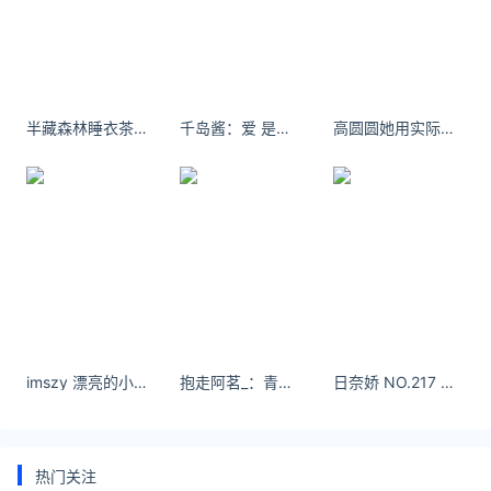
3D硬金多数是空心的，如果遇到磕碰变形的话，可能
难以修复。
3d硬金有收藏价值吗
半藏森林睡衣茶杯闺房自拍
千岛酱：爱 是不能忘记的
高圆圆她用实际行动诠释了明星的社会责任感，也展现了自己柔软的内心。
3d硬金没有收藏价值，3D硬金首饰都是一口价，价格
是比较贵的，如果愿意为这个款式买单那么奢侈一点也
无妨。
延伸阅读
今日纽约金价实时行情2025年5月6日
imszy 漂亮的小姐姐好可爱- 小红书
抱走阿茗_：青提之夏。#夏天的味道 #少女写真 #氧气感 #少女感
日奈娇 NO.217 魅魔 我去银行贷款，把爱情抵押了，他们笑着说那不值钱。
想了解国际纽约金价最新动态？本页面为您提供纽约商
品交易所(COMEX)黄金期货实时价格行情，包括今日
纽约黄金的美元价格、24小时走势图等。纽约金即是
热门关注
COMEX黄金期金，报价单位是美元/盎司，代码是GC