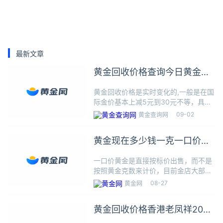
最新文章
黄金回收价格查询今日黄金回
收价格2022年9月2日
黄金回收价格是实时变化的,一般是在国
际金价基本上减5元到30元不等，具体
还要看纯度，18K、22K按成色分别乘
09-02
黄金查询网
以75%和91.6%折算。黄金回收价格是
与克重、纯度、国际金价、折旧费、手
黄金现在多少钱一克一口价黄
续费等等条件相关
金回收价格
一口价黄金是直接按标价出售，而不是
按照黄金克数来计价，目前金店大部分
的黄金首饰都是按一口价来出售的。一
08-27
黄金网
口价黄金优势：款式新颖、造型丰富、
显大、硬度高。一口价黄金缺点：工艺
黄金回收价格香港老凤祥2022
费贵、保值性差，价格远高于实际
年8月26日