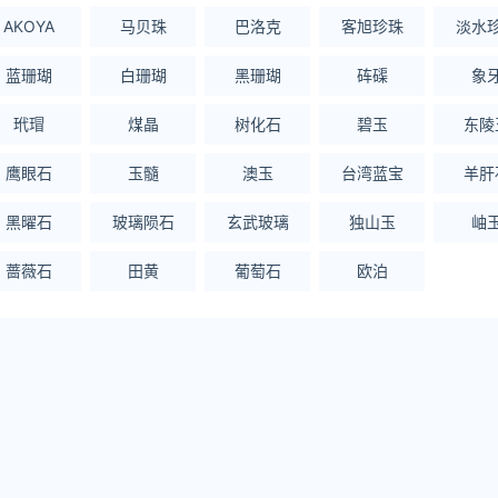
AKOYA
马贝珠
巴洛克
客旭珍珠
淡水
蓝珊瑚
白珊瑚
黑珊瑚
砗磲
象
玳瑁
煤晶
树化石
碧玉
东陵
鹰眼石
玉髓
澳玉
台湾蓝宝
羊肝
黑曜石
玻璃陨石
玄武玻璃
独山玉
岫
蔷薇石
田黄
葡萄石
欧泊