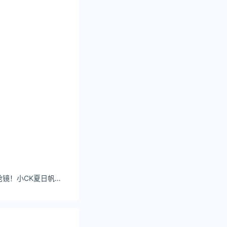
锺瑶与毛小孩超萌抢镜！小CK夏日帆布双面手提包、草编拖鞋话题报到