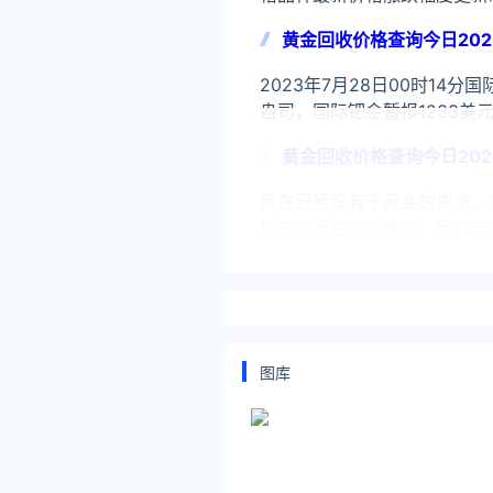
黄金回收价格查询今日202
2023年7月28日00时14分
盎司，国际钯金暂报1233美
黄金回收价格查询今日202
现在已经没有千足金的说法，
现在的足金999首饰，目前
新
关注公众号：拾黑（shiheib
友情链接：
图库
美元转人民币最新汇率查询：https://
律师事务所咨询免费24小时在线：http
*文章为作者独立观点，不代表 黄
本文由
黄金查询网
发表，转载此文