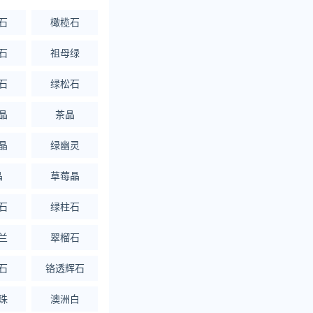
石
橄榄石
石
祖母绿
石
绿松石
晶
茶晶
晶
绿幽灵
晶
草莓晶
石
绿柱石
兰
翠榴石
石
铬透辉石
珠
澳洲白