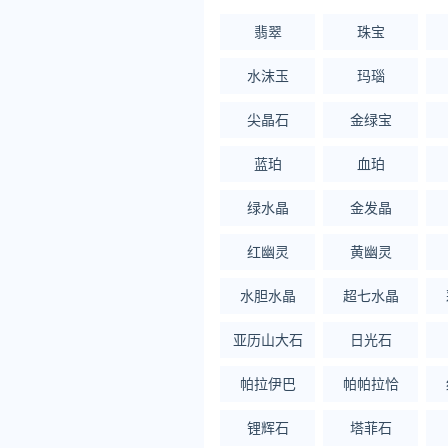
翡翠
珠宝
水沫玉
玛瑙
尖晶石
金绿宝
蓝珀
血珀
绿水晶
金发晶
红幽灵
黄幽灵
水胆水晶
超七水晶
亚历山大石
日光石
帕拉伊巴
帕帕拉恰
锂辉石
塔菲石