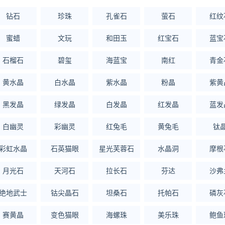
钻石
珍珠
孔雀石
萤石
红纹
蜜蜡
文玩
和田玉
红宝石
蓝宝
石榴石
碧玺
海蓝宝
南红
青金
黄水晶
白水晶
紫水晶
粉晶
紫黄
黑发晶
绿发晶
白发晶
红发晶
蓝发
白幽灵
彩幽灵
红兔毛
黄兔毛
钛
彩虹水晶
石英猫眼
星光芙蓉石
水晶洞
摩根
月光石
天河石
拉长石
芬达
沙弗
绝地武士
钴尖晶石
坦桑石
托帕石
磷灰
赛黄晶
变色猫眼
海螺珠
美乐珠
鲍鱼