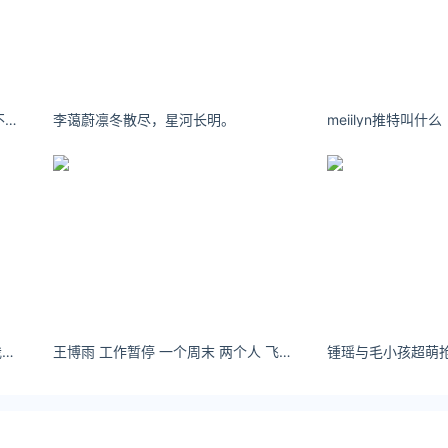
.com/huishou/yikoujia/485.html
金回收价格
兔子Zzz不吃胡萝卜 无所谓没必要不至于
李蔼蔚凛冬散尽，星河长明。
meiilyn推特叫什么
小仙儿（别盯置顶 可中：诶..别踩我的头啊#反差 #变装
王博雨 工作暂停 一个周末 两个人 飞到伦敦旁边 阳光明媚的黑山- 小红书