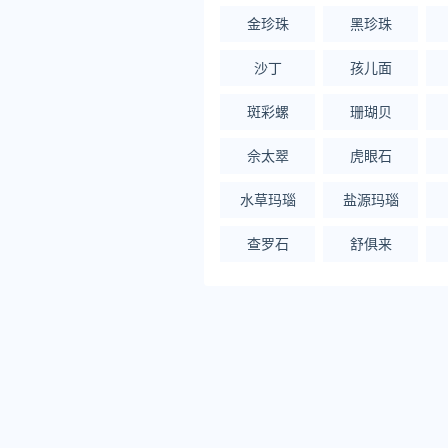
金珍珠
黑珍珠
沙丁
孩儿面
斑彩螺
珊瑚贝
佘太翠
虎眼石
水草玛瑙
盐源玛瑙
查罗石
舒俱来