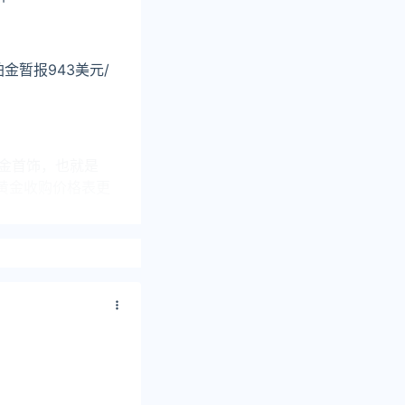
铂金暂报943美元/
金首饰，也就是
黄金收购价格表更