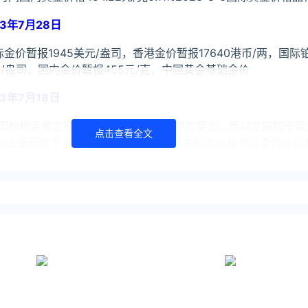
3年7月28日
国际金价暂报1945美元/盎司，香港金价暂报17640港币/两，国际
元/盎司，国内金价暂报455元/克，中国黄金基础金价
3年7月18日
国标规定黄金纯度达到99%以上都统称为足金，所以之前的千足
点击查看全文
市场上面回收千足金一克多少钱呢？千足金回收价格今日查询今日
ook）了解更多
huilv.ijiandao.com/
s://law.ijiandao.com/
金网 立场
章须经作者同意，并请附上出处(黄金网 )及本页链接。