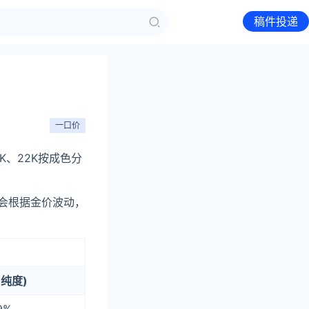
稿件投递
一口价
K、22K按成色分
会根据金价波动，
纯度)