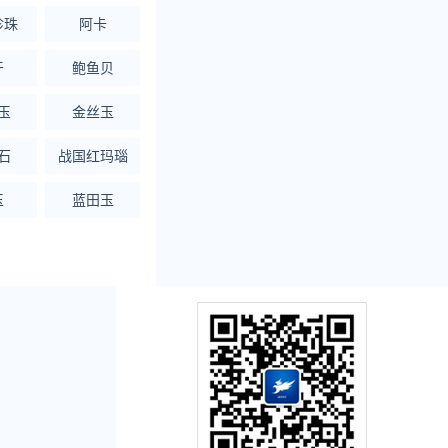
珍珠
阿卡
牙
鲍鱼贝
玉
金丝玉
石
战国红玛瑙
玉
蓝田玉