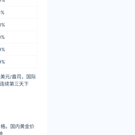
9%
6%
0%
0%
9%
9%
.6美元/盎司，国际
价连续第三天下
价格。国内黄金价
种