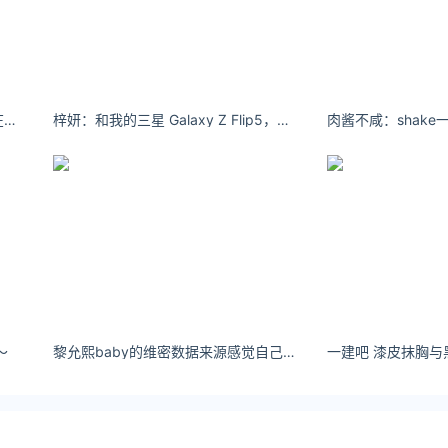
牌的口碑、市场价值、知名度，第一名周大福，第二名周生生，
，第六名周大生，第七名老庙黄金，第八名潮宏基，第九名明牌
ook）了解更多
王禛#再见2020# ​​​别慌，月亮也正在大海某处迷茫。
梓妍：和我的三星 Galaxy Z Flip5，一起收集城市心动角落#三星第五代折叠屏 #
肉酱不咸：shak
huilv.ijiandao.com/
s://law.ijiandao.com/
金网 立场
须经作者同意，并请附上出处(黄金网 )及本页链接。
o.com/quote/guonei/251.html
～
黎允熙baby的维密数据来源感觉自己停在某一时刻，然后就长不大了。
一建吧 漆皮抹胸与