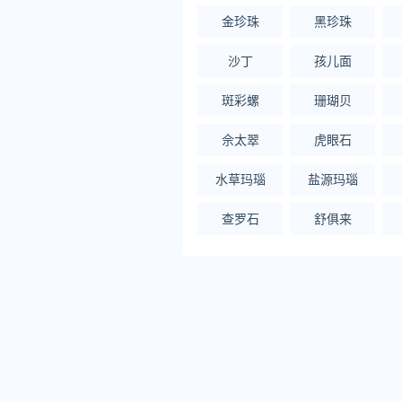
金珍珠
黑珍珠
沙丁
孩儿面
斑彩螺
珊瑚贝
佘太翠
虎眼石
水草玛瑙
盐源玛瑙
查罗石
舒俱来