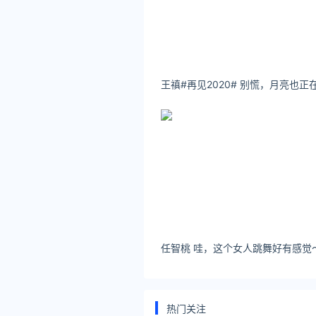
珠宝品牌排行榜前十名根据品
四名六福珠宝，第五名谢瑞麟
珠宝
关注公众号：拾黑（shiheib
友情链接：
美元转人民币最新汇率查询：https://
律师事务所咨询免费24小时在线：http
*文章为作者独立观点，不代表 黄
本文由
黄金回收
发表，转载此文章
原文链接 https://huangjin.ijianda
任智桃 哇，这个女人跳舞好有感觉
黄金品牌排行榜前十名
热门关注