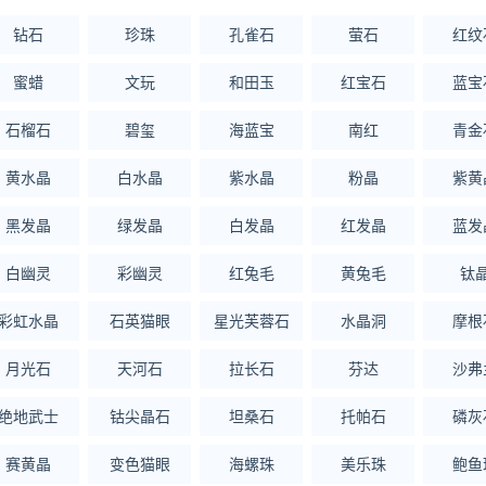
钻石
珍珠
孔雀石
萤石
红纹
蜜蜡
文玩
和田玉
红宝石
蓝宝
石榴石
碧玺
海蓝宝
南红
青金
黄水晶
白水晶
紫水晶
粉晶
紫黄
黑发晶
绿发晶
白发晶
红发晶
蓝发
白幽灵
彩幽灵
红兔毛
黄兔毛
钛
彩虹水晶
石英猫眼
星光芙蓉石
水晶洞
摩根
月光石
天河石
拉长石
芬达
沙弗
绝地武士
钴尖晶石
坦桑石
托帕石
磷灰
赛黄晶
变色猫眼
海螺珠
美乐珠
鲍鱼