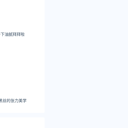
第三名老凤祥，第
珠宝，第十名萃华
e一下油腻拜拜啦
黑丝的张力美学