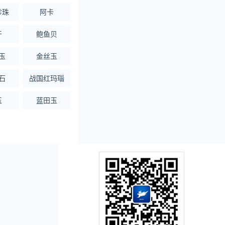
珍珠
阿卡
牙
鲍鱼贝
玉
金丝玉
石
战国红玛瑙
玉
蓝田玉