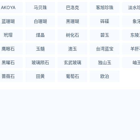
AKOYA
马贝珠
巴洛克
客旭珍珠
淡水
蓝珊瑚
白珊瑚
黑珊瑚
砗磲
象
玳瑁
煤晶
树化石
碧玉
东陵
鹰眼石
玉髓
澳玉
台湾蓝宝
羊肝
黑曜石
玻璃陨石
玄武玻璃
独山玉
岫
蔷薇石
田黄
葡萄石
欧泊