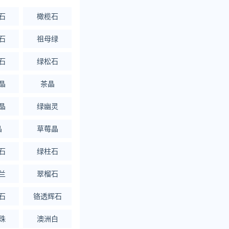
石
橄榄石
石
祖母绿
石
绿松石
晶
茶晶
晶
绿幽灵
晶
草莓晶
石
绿柱石
兰
翠榴石
石
铬透辉石
珠
澳洲白