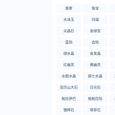
翡翠
珠宝
水沫玉
玛瑙
尖晶石
金绿宝
蓝珀
血珀
绿水晶
金发晶
红幽灵
黄幽灵
水胆水晶
超七水晶
亚历山大石
日光石
帕拉伊巴
帕帕拉恰
锂辉石
塔菲石