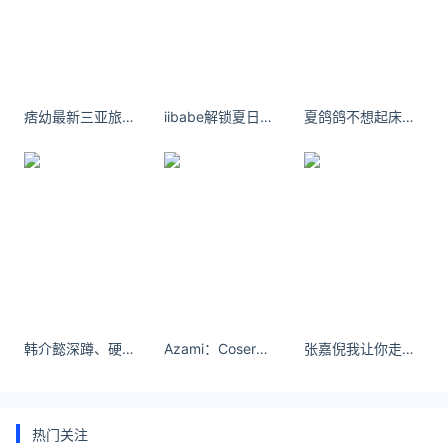
*文章为作者独立观点，不代表 黄金网 立场
本文由
黄金价格
发表，转载此文章须经作者同意，并请附上出
处(黄金网 )及本页链接。
原文链接
痞幼最新三亚旅游自拍照
iibabe解锁夏日BBQ ~ #OOTD##每日穿搭# ​​​​
夏鸽鸽不想起床图片即便是网络红人也有自己的难处和困扰。
https://huangjin.ijiandao.com/brand/laofengxiang/778.html
老凤祥黄金价格今日报价
老凤祥
黄金价格
韩介懿深蹲、硬拉之类的动作是她训练必备
Azami：Coser图集一位活力与魅力并存的网红-梦唐记
张嘉倪我让你走，但也让你自己走。到最后，我们还是很陌生。
热门关注