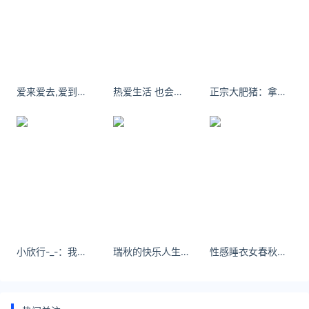
本页面提供国内黄金价格实时行情和国内金价走势图。
本页仅为品牌金店（周大福、周生生、六福珠宝、谢瑞
麟、金至尊、潮宏基、老凤祥、老庙黄金、菜百首饰、
中国黄金、周六福、周大生）挂牌金价,工费另计,单位:
元/
爱来爱去,爱到最后,终究（一场空）。
热爱生活 也会被生活治愈 @天航工作室·杭州店
正宗大肥猪：拿出年轻时的袜子 感觉又回到了20岁 #擦边 #纯情女高
菜百黄金今日黄金价格2023年6月19日
本页仅为品牌金店（周大福、周生生、六福珠宝、谢瑞
麟、金至尊、潮宏基、老凤祥、老庙黄金、菜百首饰、
中国黄金、周六福、周大生）挂牌金价,工费另计,单位:
元/克，具体以门店为准。菜百黄金今日金价品牌产品
价格
关注公众号：拾黑（shiheibook）了解更多
小欣行-_-：我想你肯定很忙，所以看前三个字就可以了
瑞秋的快乐人生 空气是初夏的味道 - 小红书
性感睡衣女春秋季新款冰丝绸吊带睡裙带胸垫纯欲风蕾丝睡袍高级感
友情链接：
美元转人民币最新汇率查询：
https://huilv.ijiandao.com/