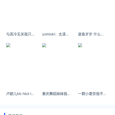
友情链接：
美元转人民币最新汇率查询：
https://huilv.ijiandao.com/
律师事务所咨询免费24小时在线：
https://law.ijiandao.com/
与高冷无关我只是不需要那么多的点头之交
yomioki：太清醒就不浪漫了 ​​​​
是鱼岁岁 什么地方居然还想困住本小姐
*文章为作者独立观点，不代表 黄金网 立场
本文由
黄金价格
发表，转载此文章须经作者同意，并请附上出
处(黄金网 )及本页链接。
原文链接
https://huangjin.ijiandao.com/brand/zhoudafu/746.html
周大福
金价今天什么价格
卢颖儿bb hbd loong宝！
重庆舞蹈妹妹我会给你红色玫瑰你别拿一生眼泪相对 你最珍贵。
一颗小栗奈我不能给你幸福，但可以给你舒服！