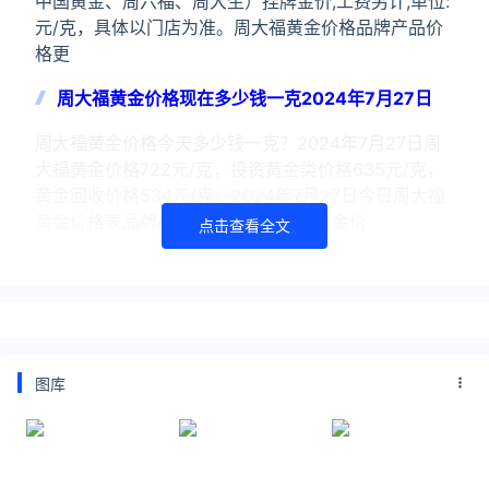
中国黄金、周六福、周大生）挂牌金价,工费另计,单位:
元/克，具体以门店为准。周大福黄金价格品牌产品价
格更
周大福黄金价格现在多少钱一克2024年7月27日
周大福黄金价格今天多少钱一克？2024年7月27日周
大福黄金价格722元/克，投资黄金类价格635元/克，
黄金回收价格534元/克。2024年7月27日今日周大福
黄金价格表品牌品种价格纯度周大福黄金价
点击查看全文
今日金价周大福黄金价格2024年7月24日
本页仅为品牌金店（周大福、周生生、六福珠宝、谢瑞
麟、金至尊、潮宏基、老凤祥、老庙黄金、菜百首饰、
中国黄金、周六福、周大生）挂牌金价,工费另计,单位:
图库
元/克，具体以门店为准。周大福黄金价格品牌产品价
格更
关注公众号：拾黑（shiheibook）了解更多