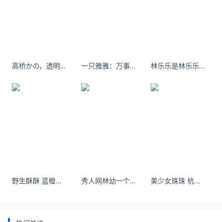
友情链接：
美元转人民币最新汇率查询：
https://huilv.ijiandao.com/
律师事务所咨询免费24小时在线：
高桥かの，透明雪肌散发闪耀光泽！
一只雅雅：万事皆意，世事顺遂。 问题不大，时间会解决。
林乐乐是林乐乐萨瓦迪卡[doge] ​​​
https://law.ijiandao.com/
*文章为作者独立观点，不代表 黄金网 立场
本文由
今日金价
发表，转载此文章须经作者同意，并请附上出
处(黄金网 )及本页链接。
原文链接
https://huangjin.ijiandao.com/brand/liufuzhubao/696.html
六福珠宝
今天金价多少
野生酥酥 蓝橙配色city不city啊 - 小红书
秀人网林幼一个人资料忘记了自己内心深处最真实的渴望。
美少女珠珠 杭州skyroom夜景绝了 - 小红书