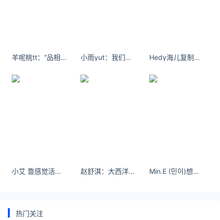
老庙黄金今日金价2024年7月30日
本页仅为品牌金店（周大福、周生生、六福珠宝、谢瑞
麟、金至尊、潮宏基、老凤祥、老庙黄金、菜百首饰、
羊呢桃tt：“品相 一般” 神舞足蹈的 逃 来了 ​​​​
小雨yut：我们应有的生命，光环，都是每天可以拥有的幸福。
Hedy海儿复制别人的资料,诠释自己的心情
中国黄金、周六福、周大生）挂牌金价,工费另计,单位:
元/克，具体以门店为准。老庙黄金今日金价品牌产品
价格
关注公众号：拾黑（shiheibook）了解更多
友情链接：
美元转人民币最新汇率查询：
https://huilv.ijiandao.com/
律师事务所咨询免费24小时在线：
小艾 靠感觉活着 - 小红书
赵舒淇：大西洋最后一点眼泪 沙漠中的绿洲 最美赛里木湖 也算没白活了
Min.E (민이)想送你回家的人，东南西北都顺路
https://law.ijiandao.com/
*文章为作者独立观点，不代表 黄金网 立场
本文由
白马过平川
发表，转载此文章须经作者同意，并请附上
热门关注