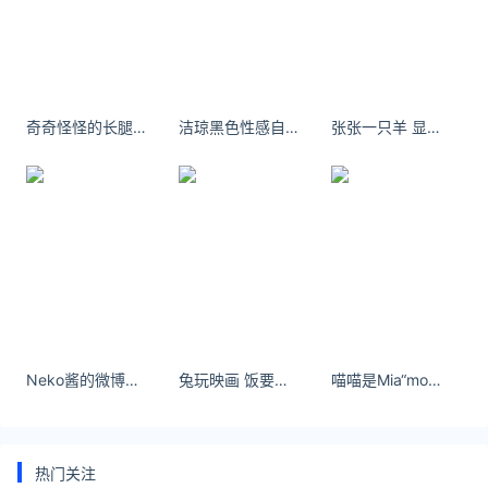
友情链接：
美元转人民币最新汇率查询：
https://huilv.ijiandao.com/
律师事务所咨询免费24小时在线：
奇奇怪怪的长腿美女
洁琼黑色性感自拍写真合集
张张一只羊 显腰细小心机YYDS ！ 束腰真的太绝啦！
https://law.ijiandao.com/
*文章为作者独立观点，不代表 黄金网 立场
本文由
金价今天什么价格
发表，转载此文章须经作者同意，并
请附上出处(黄金网 )及本页链接。
原文链接
https://huangjin.ijiandao.com/brand/caibaihuangjin/574.html
今日金价
菜百黄金
Neko酱的微博你和我，从来就不是一个路上的人
兔玩映画 饭要常吃 面要多见 有空的时候要多想念。
喵喵是Mia“mommy”是一种感觉 人妻感 - 小红书
热门关注