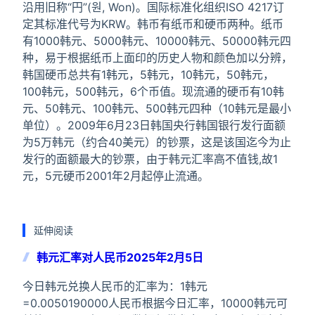
沿用旧称“円”(원, Won)。国际标准化组织ISO 4217订
定其标准代号为KRW。韩币有纸币和硬币两种。纸币
有1000韩元、5000韩元、10000韩元、50000韩元四
种，易于根据纸币上面印的历史人物和颜色加以分辨，
韩国硬币总共有1韩元，5韩元，10韩元，50韩元，
100韩元，500韩元，6个币值。现流通的硬币有10韩
元、50韩元、100韩元、500韩元四种（10韩元是最小
单位）。2009年6月23日韩国央行韩国银行发行面额
为5万韩元（约合40美元）的钞票，这是该国迄今为止
发行的面额最大的钞票，由于韩元汇率高不值钱,故1
元，5元硬币2001年2月起停止流通。
延伸阅读
韩元汇率对人民币2025年2月5日
今日韩元兑换人民币的汇率为：1韩元
=0.0050190000人民币根据今日汇率，10000韩元可