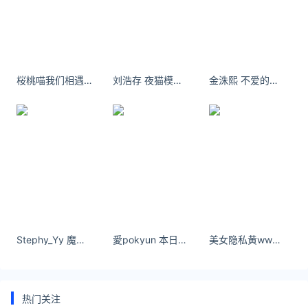
友情链接：
美元转人民币最新汇率查询：
https://huilv.ijiandao.com/
律师事务所咨询免费24小时在线：
桜桃喵我们相遇时最美的那一瞬间，我们，彼此，心动。
刘浩存 夜猫模式已关闭
金洙熙 不爱的人，再寂寞也不要依赖。
https://law.ijiandao.com/
*文章为作者独立观点，不代表 黄金网 立场
本文由
今日金价
发表，转载此文章须经作者同意，并请附上出
处(黄金网 )及本页链接。
原文链接
https://huangjin.ijiandao.com/news/hot/4810.html
韩元汇率对人民币
韩元
人民币
Stephy_Yy 魔都最美露台｜这慵懒感爱了 - 小红书
愛pokyun 本日、クロミ&マイメロディのキャラクターカード抽出確率UP+
美女隐私黄www视频 其实一个人也可以活得漂亮，自己笑给自己看，自己哭给自己听。
汇率
热门关注