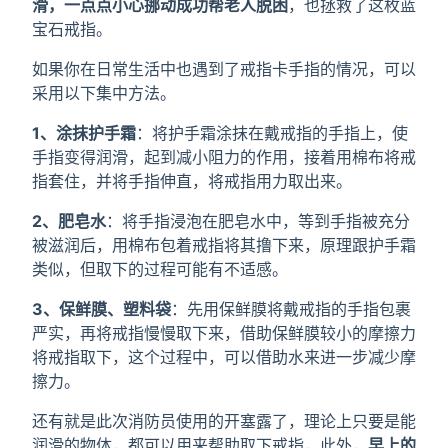
滑，一点点小心挪动成功帮老人脱困
，也拯救了这枚蓝
宝石戒指。
如果你在日常生活中也遇到了戒指卡手指的情况，可以
采用以下集中方法。
1、涂抹护手霜
：将护手霜涂抹在戴戒指的手指上，使
手指变得润滑，起到减小阻力的作用，接着用棉布将戒
指套住，并将手指伸直，将戒指用力取出来。
2、肥皂水
：将手指浸泡在肥皂水中，等到手指被充分
被滋润后，用棉布包着戒指将其撸下来，原理跟护手霜
类似，但取下的过程可能有不适感。
3、保鲜膜、塑料袋
：先用保鲜膜将戴戒指的手指包裹
严实，再将戒指慢慢取下来，借助保鲜膜较小的摩擦力
将戒指取下，这个过程中，可以借助水来进一步减少摩
擦力。
还有就是此次消防员使用的开塞露了，理论上只要是能
润滑的物体，都可以用来帮助取下戒指，此外，
早上的