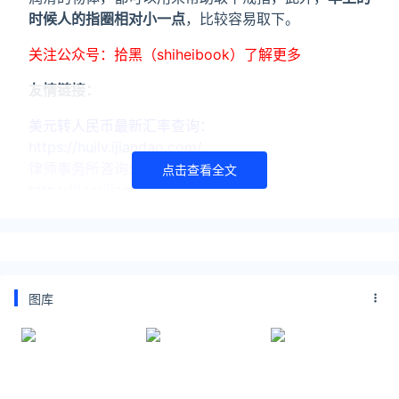
时候人的指圈相对小一点
，比较容易取下。
关注公众号：拾黑（shiheibook）了解更多
友情链接：
美元转人民币最新汇率查询：
https://huilv.ijiandao.com/
律师事务所咨询免费24小时在线：
点击查看全文
https://law.ijiandao.com/
*文章为作者独立观点，不代表 黄金网 立场
本文由
死亡前的温柔
发表，转载此文章须经作者同意，并请附
上出处(黄金网 )及本页链接。
原文链接
图库
https://huangjin.ijiandao.com/z/zhubao/2049.html
山东
潍坊
开塞露
消防员
蓝宝石