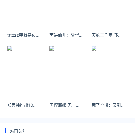
tttzzz莪就是传说中旳个性姐。
面饼仙儿：欲望本该像野马 而我只想要你。
天航工作室 我把所有的细节都给了你，你却说我不是迪迦给不了你想要的光。
郑家纯推出10周年纪念写真集《纯熟》
国模娜娜 无一是你，无一不是你。
屁了个桃：又到了吃热乎乎糖炒栗子的季节啦
热门关注