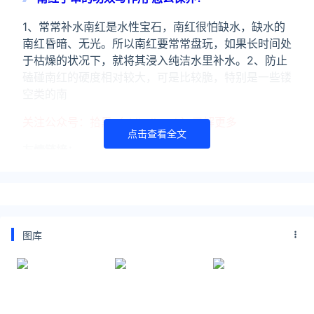
1、常常补水南红是水性宝石，南红很怕缺水，缺水的
南红昏暗、无光。所以南红要常常盘玩，如果长时间处
于枯燥的状况下，就将其浸入纯洁水里补水。2、防止
磕碰南红的硬度相对较大，可是比较脆，特别是一些镂
空类的南
关注公众号：拾黑（shiheibook）了解更多
点击查看全文
友情链接：
美元转人民币最新汇率查询：
https://huilv.ijiandao.com/
律师事务所咨询免费24小时在线：
https://law.ijiandao.com/
图库
*文章为作者独立观点，不代表 黄金网 立场
本文由
莫名我就喜欢你
发表，转载此文章须经作者同意，并请
附上出处(黄金网 )及本页链接。
原文链接 https://huangjin.ijiandao.com/z/manao/2715.html