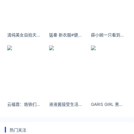
南红手串
南红玛瑙
南红手串的功效与作用
清纯美女自拍天青色等烟雨，而我在等你！
猛秦 新衣服#健身# ​​​
薛小婉一只看到了美妙的日落很开心的熊嘿嘿 ​​​
云福晋：烙铁们 上班了！
液液酱接受生活的不完美，你就不累了。
GARIS GIRL 黑色大衣中长款重工阔版垫肩及地毛呢外套女2024秋冬季新款爆款-淘宝网
热门关注