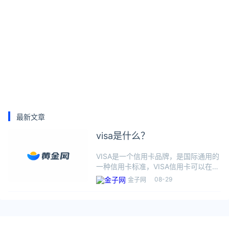
最新文章
visa是什么？
VISA是一个信用卡品牌，是国际通用的
一种信用卡标准，VISA信用卡可以在带
有VISA标识的POS机上刷卡消费。
08-29
金子网
VISA信用卡是全球通用的，国外的大部
分商家都支持刷VISA信用卡。因此，对
于经常出国的