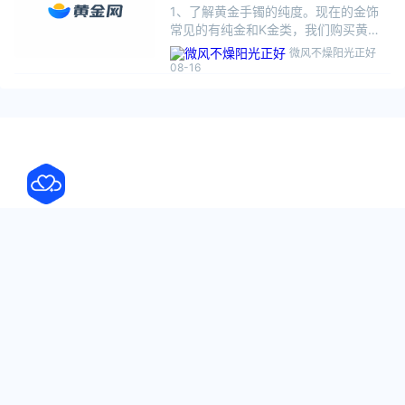
1、了解黄金手镯的纯度。现在的金饰
常见的有纯金和K金类，我们购买黄金
手镯主要还是以纯金为主，看黄金手镯
微风不燥阳光正好
内圈的钢印，纯金的是足金、足金
08-16
999、足金9999、AU999、
AU9999、G999等，而K金类