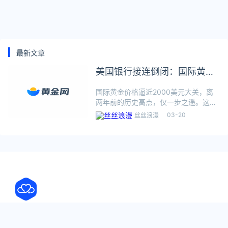
最新文章
美国银行接连倒闭：国际黄金
价格逼近2000美元大关 全球
国际黄金价格逼近2000美元大关，离
疯抢
两年前的历史高点，仅一步之遥。这一
周，避险情绪升温使得贵金属等避险资
03-20
丝丝浪漫
产大幅上涨。纽约黄金期货一周内累涨
约5.7%，创2020年4月以来最大周涨
幅，而白银期货价格一周