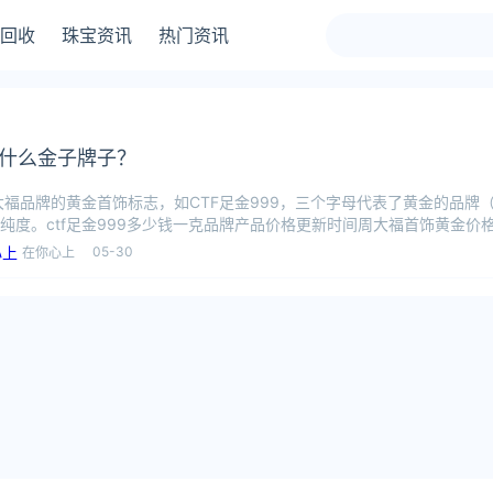
回收
珠宝资讯
热门资讯
是什么金子牌子？
周大福品牌的黄金首饰标志，如CTF足金999，三个字母代表了黄金的品牌
纯度。ctf足金999多少钱一克品牌产品价格更新时间周大福首饰黄金价格57
05-30
在你心上