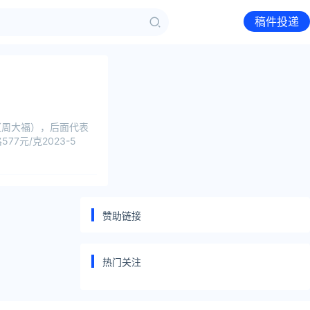
稿件投递
（周大福），后面代表
7元/克2023-5
赞助链接
热门关注