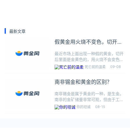
最新文章
假黄金用火烧不变色，切开来
都是金黄色，这种假黄金是什
最近市场上面出现一种假的黄金，切开
么材质的？
后里面是金黄色的，用火烧不会变色，
放水中沉底，无法被吸铁石吸住，外观
09-08
死亡前的温柔
跟真的黄金很相似，价格也很便宜（宣
传15元/克）。这种假黄金的材质是南
南非锡金和黄金的区别？
非锡金。这种假黄金如何区别1
南非锡金是属于黄金的一种，是生金。
南非的金矿储量非常可观，但由于工艺
相对落后，所开采出的金矿含有一部分
08-15
你的坦诚
金属锡，市面上也称之为锡金。锡金的
纯度没有黄金高，所以市场价格远远低
于黄金，也正是因为它的物美价优