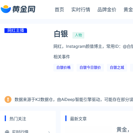
首页
实时行情
品牌金价
黄金
网红主播
白银
人物
网红，Instagram颜值博主，常用ID：@白银、
相关事件
白银价格
白银今日银价
白银之城
数据来源于K2数据仓，由AiDeep智能引擎驱动，可能存在部
热门关注
最新文章
黄金，
实时行情