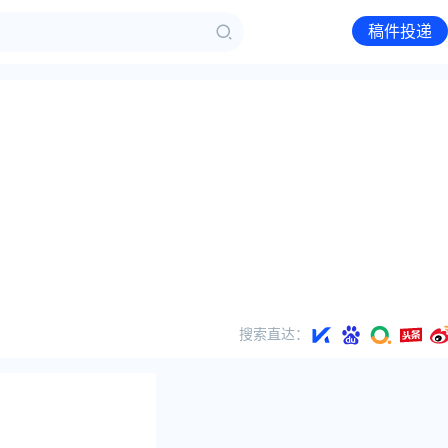
稿件投递
搜索直达：