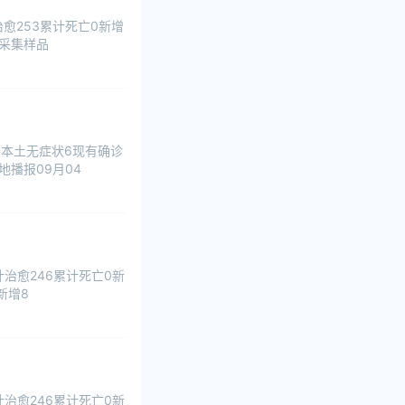
愈253累计死亡0新增
酸采集样品
增本土无症状6现有确诊
地播报09月04
治愈246累计死亡0新
新增8
治愈246累计死亡0新