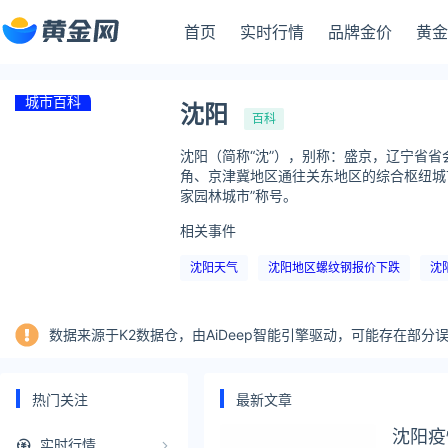
首页
实时行情
品牌金价
黄金
城市百科
沈阳
百科
沈阳（简称“沈”），别称：盛京，辽宁省省
角、京津冀地区通往关东地区的综合枢纽城市
家园林城市”称号。
相关事件
沈阳天气
沈阳地区螺纹钢报价下跌
沈
数据来源于K2数据仓，由AiDeep智能引擎驱动，可能存在部
热门关注
最新文章
沈阳疫
实时行情