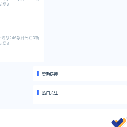
新增8
治愈246累计死亡0新
新增8
赞助链接
热门关注