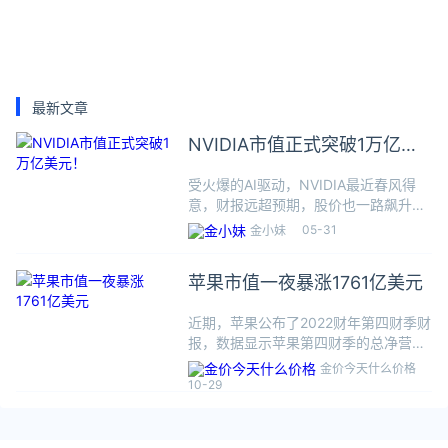
最新文章
NVIDIA市值正式突破1万亿美
元！
受火爆的AI驱动，NVIDIA最近春风得
意，财报远超预期，股价也一路飙升，
直奔1万亿美元而去。美国当地时间5月
05-31
金小妹
30日，美股开盘后，NVIDIA股价继续
一路走高，至截稿时已经突破410美
苹果市值一夜暴涨1761亿美元
元，涨幅5.48
近期，苹果公布了2022财年第四财季财
报，数据显示苹果第四财季的总净营收
为901.46亿美元，约合人民币6547亿
金价今天什么价格
元，略高于预期。苹果股价大涨苹果的
10-29
财报同样得到了资本市场的认可。美东
时间10月28日，