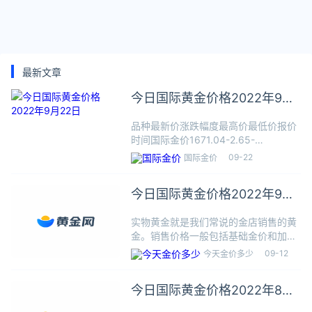
最新文章
今日国际黄金价格2022年9月
22日
品种最新价涨跌幅度最高价最低价报价
时间国际金价1671.04-2.65-
0.16%1673.671670.3006:20:00国际
09-22
国际金价
铂金911.780-4.22-
0.46%913.700910.7000
今日国际黄金价格2022年9月
12日
实物黄金就是我们常说的金店销售的黄
金。销售价格一般包括基础金价和加工
费。基础金价一般参考当日的国际黄金
09-12
今天金价多少
价格换算成 元/克； 加工费一般与产品
的工艺，设计有关。各家收费0~100元/
今日国际黄金价格2022年8月
克 不等。品种当前价
26日