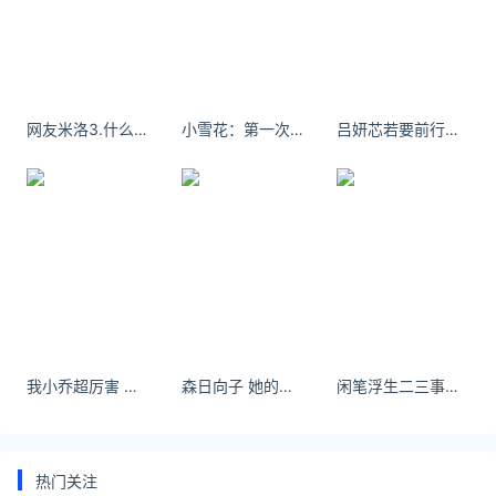
9-9
两
港
香港六福珠
2022-
18550
10090
17260
币/
宝
9-9
两
网友米洛3.什么时候，雨水把眼泪悄悄覆盖，回忆在心里开始残落。
小雪花：第一次听你说爱我是夏天 #是你喜欢的类型 #对视8秒爱上我 #车模星甄选
吕妍芯若要前行，就得离开你现在停留的地方。
港
2022-
香港老凤祥
18550
10090
17260
币/
9-9
两
延伸阅读
老庙黄金今日金价黄金价格今日最新价2023
本页仅为品牌金店（周大福、周生生、六福珠宝、谢瑞
麟、金至尊、潮宏基、老凤祥、老庙黄金、菜百首饰、
我小乔超厉害 学院风就是最减龄的- 小红书
森日向子 她的起点并不耀眼。
闲笔浮生二三事 173 114 被Kitty包围的，谁懂啊！
中国黄金、周六福、周大生）挂牌金价,工费另计,单位:
元/克，具体以门店为准。名称产品元/克更新时间老庙
黄
热门关注