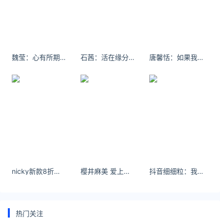
请附上出处(黄金网 )及本页链接。
原文链接 https://huangjin.ijiandao.com/news/wiki/757.html
回收黄金
魏莹：心有所期，全力以赴，定有所成。
石茜：活在缘分中 而非关系里 ​​​​
唐馨恬：如果我是东西的话、那你就不是东西。
nicky新款8折日系白色百分百羊毛双面绒春秋外套女高端真狐狸毛袖
樱井麻美 爱上你，是命里的必需品。
抖音细细粒：我喜欢直发，但感觉曲发比较适合我！
热门关注