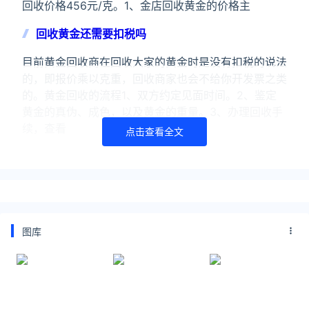
回收价格456元/克。1、金店回收黄金的价格主
回收黄金还需要扣税吗
目前黄金回收商在回收大家的黄金时是没有扣税的说法
的，即报价乘以克重，回收商家也会不给你开发票之类
的。黄金回收的流程1、双方约定见面时间。2、鉴定
黄金的真伪、成色，以及黄金的重量。3、办理回收手
续，查看
点击查看全文
关注公众号：拾黑（shiheibook）了解更多
友情链接：
美元转人民币最新汇率查询：
https://huilv.ijiandao.com/
图库
律师事务所咨询免费24小时在线：
https://law.ijiandao.com/
*文章为作者独立观点，不代表 黄金网 立场
本文由
黄金价格趋势走向
发表，转载此文章须经作者同意，并