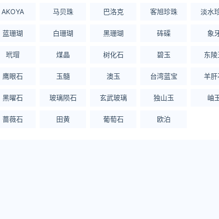
AKOYA
马贝珠
巴洛克
客旭珍珠
淡水
蓝珊瑚
白珊瑚
黑珊瑚
砗磲
象
玳瑁
煤晶
树化石
碧玉
东陵
鹰眼石
玉髓
澳玉
台湾蓝宝
羊肝
黑曜石
玻璃陨石
玄武玻璃
独山玉
岫
蔷薇石
田黄
葡萄石
欧泊