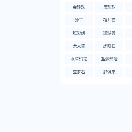
金珍珠
黑珍珠
沙丁
孩儿面
斑彩螺
珊瑚贝
佘太翠
虎眼石
水草玛瑙
盐源玛瑙
查罗石
舒俱来