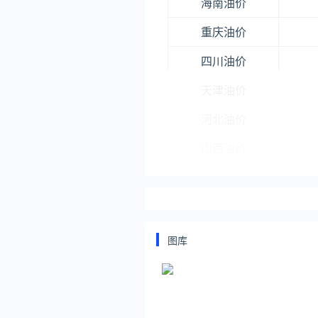
海南油价
重庆油价
四川油价
天津油价
河北油价
山西油价
河南油价
浙江油价
北京油价
图库
宁夏油价
陕西油价