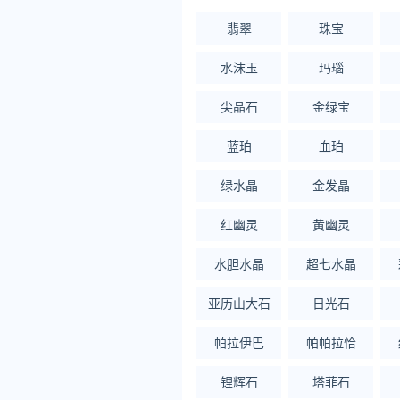
翡翠
珠宝
关注公众号：拾黑（shiheib
友情链接：
水沫玉
玛瑙
美元转人民币最新汇率查询：https://
尖晶石
金绿宝
律师事务所咨询免费24小时在线：http
蓝珀
血珀
*文章为作者独立观点，不代表 黄
本文由
黄金价格今日最新价
发表，
绿水晶
金发晶
原文链接 https://huangjin.ijianda
红幽灵
黄幽灵
92号汽油多少钱一升
92号
水胆水晶
超七水晶
亚历山大石
日光石
帕拉伊巴
帕帕拉恰
锂辉石
塔菲石