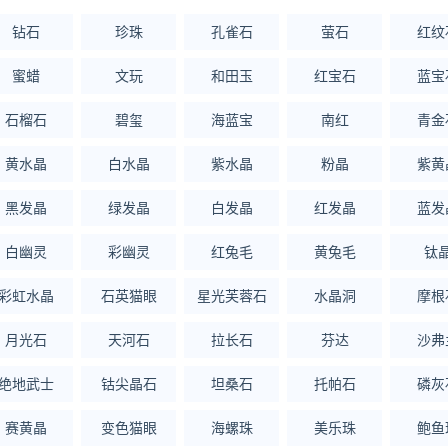
钻石
珍珠
孔雀石
萤石
红纹
ook）了解更多
蜜蜡
文玩
和田玉
红宝石
蓝宝
huilv.ijiandao.com/
石榴石
碧玺
海蓝宝
南红
青金
s://law.ijiandao.com/
黄水晶
白水晶
紫水晶
粉晶
紫黄
金网 立场
转载此文章须经作者同意，并请附上出处(黄金网 )及本页链接。
黑发晶
绿发晶
白发晶
红发晶
蓝发
o.com/news/hot/736.html
白幽灵
彩幽灵
红兔毛
黄兔毛
钛
汽油
彩虹水晶
石英猫眼
星光芙蓉石
水晶洞
摩根
月光石
天河石
拉长石
芬达
沙弗
绝地武士
钴尖晶石
坦桑石
托帕石
磷灰
赛黄晶
变色猫眼
海螺珠
美乐珠
鲍鱼