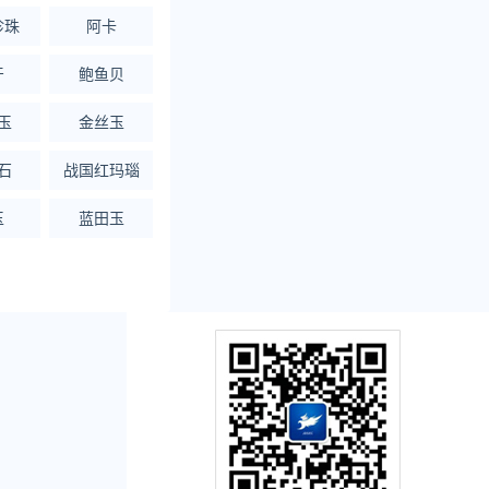
珍珠
阿卡
牙
鲍鱼贝
玉
金丝玉
石
战国红玛瑙
玉
蓝田玉