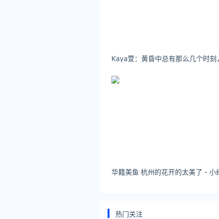
西藏油价
新疆油价
甘肃油价
青海油价
吉林油价
内蒙古油价
沈阳油价
黑龙江油价
延伸阅读
华籍美鱼 杭州的花开的太美了 - 小
92号汽油多少钱2022年9
地区92号汽油价格山东8.52上海8
热门关注
8.59云南8.69贵州8.67海南9