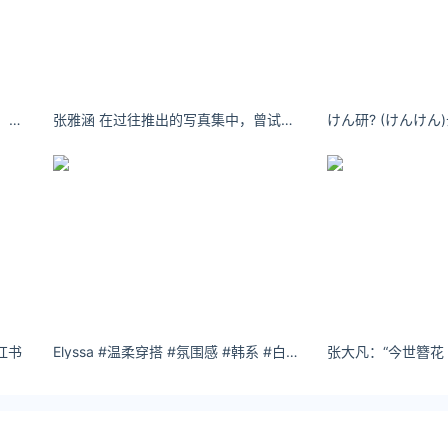
9.29
9.83
10.96
8.14
8.75
-
8.42
8.99
-
Kaya萱：黄昏中总有那么几个时刻，炙热而又深情。
张雅涵 在过往推出的写真集中，曾试过不少造型，其中的野性扮相大家又喜欢吗？
8.38
8.98
9.79
8.38
9.04
9.86
8.35
8.91
9.78
8.24
8.79
9.57
8.39
8.99
10.20
红书
Elyssa #温柔穿搭 #氛围感 #韩系 #白月光- 小红书
月16日
.50江苏8.50安徽8.48福建8.58江西8.49湖北8.55广东8.5
.65重庆8.59四川8.63凉