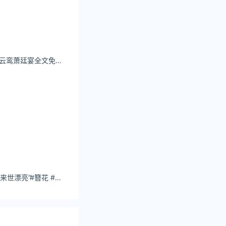
8.64
7.83
8.00
けん研? (けんけん)云鸾萧廷宴全文免费阅读
8.02
8.02
7.97
7.85
7.90
张大凡：“今世簪花 来世漂亮”#簪花 #东方美学 #蟳浦女
6湖南8.48广西