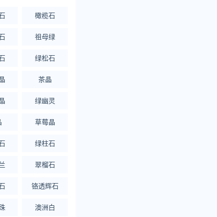
石
橄榄石
石
祖母绿
石
绿松石
晶
茶晶
晶
绿幽灵
晶
草莓晶
石
绿柱石
兰
翠榴石
石
铬透辉石
珠
澳洲白