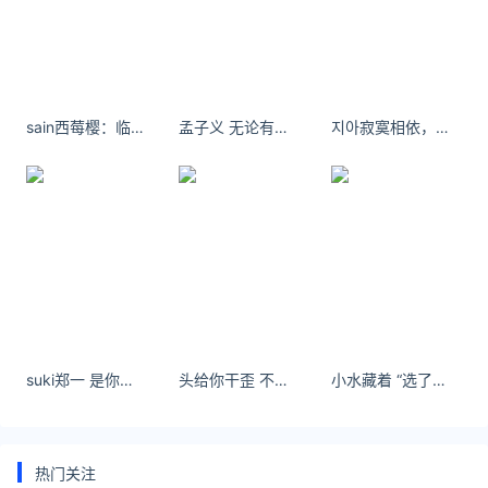
价
重庆油
8.48
8.96
10.09
8.16
价
四川油
sain西莓樱：临时P一张老照片 ​​​​
孟子义 无论有多困难，都坚强地抬头挺胸，告诉所有人，你并非他们想象的那样不堪一击。
지아寂寞相依，绵绵软软，云，聚散无常，人，聚散分离千古事。
8.51
9.10
9.89
8.14
价
天津油
8.26
8.73
10.01
7.95
价
河北油
8.42
8.89
9.71
8.11
价
山西油
8.36
9.03
9.73
8.18
价
suki郑一 是你的学姐 久违的阳光 去喝下午茶啦今日主打一个姐系斯文败类
头给你干歪 不要因为没有掌声就放弃梦想。
小水藏着 “选了就别怕” 的勇气
河南油
8.43
9.00
9.66
8.09
价
浙江油
热门关注
8.39
8.92
9.77
8.08