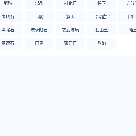
玳瑁
煤晶
树化石
碧玉
东陵
鹰眼石
玉髓
澳玉
台湾蓝宝
羊肝
黑曜石
玻璃陨石
玄武玻璃
独山玉
岫
蔷薇石
田黄
葡萄石
欧泊