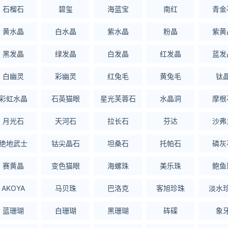
石榴石
碧玺
海蓝宝
南红
青金
黄水晶
白水晶
紫水晶
粉晶
紫黄
黑发晶
绿发晶
白发晶
红发晶
蓝发
白幽灵
彩幽灵
红兔毛
黄兔毛
钛
彩虹水晶
石英猫眼
星光芙蓉石
水晶洞
摩根
月光石
天河石
拉长石
芬达
沙弗
绝地武士
钴尖晶石
坦桑石
托帕石
磷灰
赛黄晶
变色猫眼
海螺珠
美乐珠
鲍鱼
AKOYA
马贝珠
巴洛克
客旭珍珠
淡水
蓝珊瑚
白珊瑚
黑珊瑚
砗磲
象