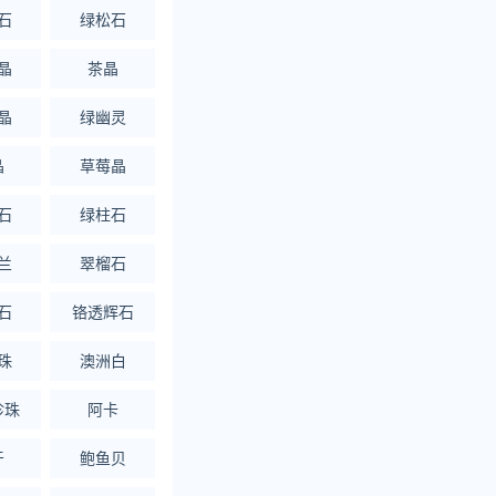
石
绿松石
晶
茶晶
晶
绿幽灵
晶
草莓晶
石
绿柱石
兰
翠榴石
石
铬透辉石
珠
澳洲白
珍珠
阿卡
牙
鲍鱼贝