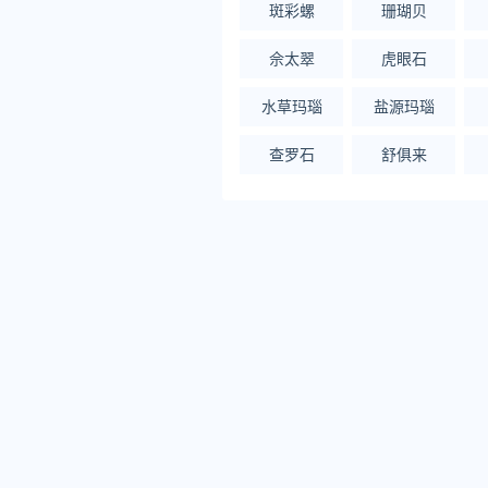
斑彩螺
珊瑚贝
佘太翠
虎眼石
水草玛瑙
盐源玛瑙
查罗石
舒俱来