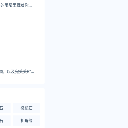
Zoe柚柚也许低下头的眼睛里藏着你想不到的深情。
凪光以“拥有绝世美颜，以及完美美R”为宣传语，在S1出道成为女演员。 - 哔哩哔哩
石
橄榄石
石
祖母绿