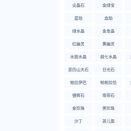
尖晶石
金绿宝
蓝珀
血珀
绿水晶
金发晶
红幽灵
黄幽灵
水胆水晶
超七水晶
亚历山大石
日光石
帕拉伊巴
帕帕拉恰
锂辉石
塔菲石
金珍珠
黑珍珠
沙丁
孩儿面