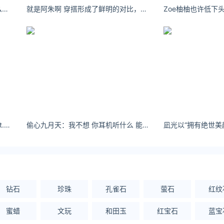
仙气乐蕴公厕遭男子施暴事件是怎么回事？
就是阿朱啊 穿搭形成了鲜明的对比，却又意外地和谐-软软兔
KamelyaChan You let me lose a lot.你让我失去了好多
偷心九月天：我不想 你耳机听什么 能不能告诉我
钻石
珍珠
孔雀石
萤石
红纹
蜜蜡
文玩
和田玉
红宝石
蓝宝