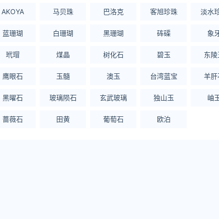
AKOYA
马贝珠
巴洛克
客旭珍珠
淡水
蓝珊瑚
白珊瑚
黑珊瑚
砗磲
象
玳瑁
煤晶
树化石
碧玉
东陵
鹰眼石
玉髓
澳玉
台湾蓝宝
羊肝
黑曜石
玻璃陨石
玄武玻璃
独山玉
岫
蔷薇石
田黄
葡萄石
欧泊