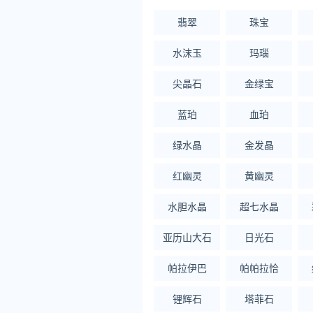
8.248.769.447.90天津8.268
翡翠
珠宝
关注公众号：拾黑（shiheib
水沫玉
玛瑙
友情链接：
尖晶石
金绿宝
美元转人民币最新汇率查询：https://
蓝珀
血珀
律师事务所咨询免费24小时在线：http
*文章为作者独立观点，不代表 黄
绿水晶
金发晶
本文由
黄金网
发表，转载此文章须
红幽灵
黄幽灵
原文链接 https://huangjin.ijianda
水胆水晶
超七水晶
今日油价
95号
汽
亚历山大石
日光石
帕拉伊巴
帕帕拉恰
锂辉石
塔菲石