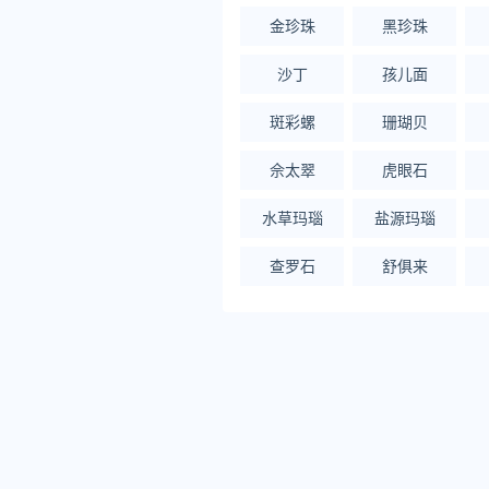
金珍珠
黑珍珠
沙丁
孩儿面
斑彩螺
珊瑚贝
佘太翠
虎眼石
水草玛瑙
盐源玛瑙
查罗石
舒俱来