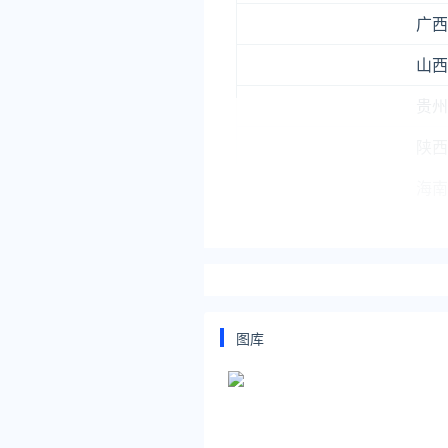
广西
山西
贵州
陕西
海南
四川
河北
西藏
图库
河南
新疆
黑龙