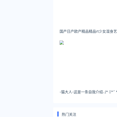
吉林
云南
湖北
浙江
湖南
备注：云南、陕西、四川、辽
延伸阅读
今日油价油价调整最新消息2
根据近期国际市场油价变化情况
格（标准品，下同）每吨分别降低
今日油价2022年8月31日
热门关注
地区92号汽油95号汽油98号汽油0号