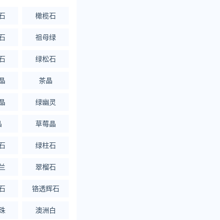
石
橄榄石
石
祖母绿
石
绿松石
晶
茶晶
晶
绿幽灵
晶
草莓晶
石
绿柱石
兰
翠榴石
石
铬透辉石
珠
澳洲白