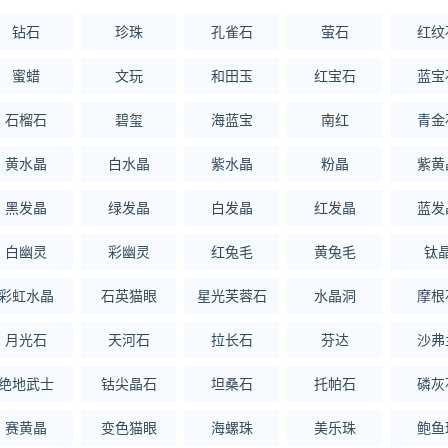
.7310.017.95重庆8.33
钻石
珍珠
孔雀石
萤石
红纹
ook）了解更多
蜜蜡
文玩
和田玉
红宝石
蓝宝
石榴石
碧玺
海蓝宝
南红
青金
huilv.ijiandao.com/
黄水晶
白水晶
紫水晶
粉晶
紫黄
s://law.ijiandao.com/
金网 立场
黑发晶
绿发晶
白发晶
红发晶
蓝发
经作者同意，并请附上出处(黄金网 )及本页链接。
白幽灵
彩幽灵
红兔毛
黄兔毛
钛
o.com/news/hot/354.html
彩虹水晶
石英猫眼
星光芙蓉石
水晶洞
摩根
油价格
月光石
天河石
拉长石
芬达
沙弗
绝地武士
钴尖晶石
坦桑石
托帕石
磷灰
赛黄晶
变色猫眼
海螺珠
美乐珠
鲍鱼