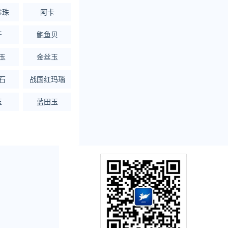
珍珠
阿卡
牙
鲍鱼贝
玉
金丝玉
石
战国红玛瑙
玉
蓝田玉