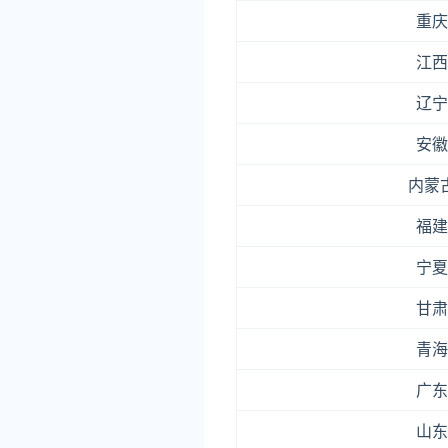
重庆
江西
辽宁
安徽
内蒙
福建
宁夏
甘肃
青海
广东
山东