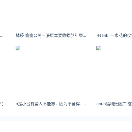
8.88
9.03
8.87
国产日产欧产精品精品rt少女湿身艺术照
林莎 偷偷公開一張原本要收錄於年曆的照片 久等了～
-Nanki 一束花
8.76
8.73
宁、新疆、青海、西藏，贵州、内蒙古、黑龙江油价没有实现统
022年12月7日
，按照现行成品油价格形成机制，自2022年12月5日24时起
-猫大人-这是一条自我介绍⸜(* ॑꒳ˆ * )⋆*
o是小吕有些人不能忘，因为不舍得；有些人必须忘，因为不值得。
440元和425元，92号汽油价格下跌0.35元。95号汽油价
柴油北京8.278.809.788.00上海8.238.769.767.93江苏