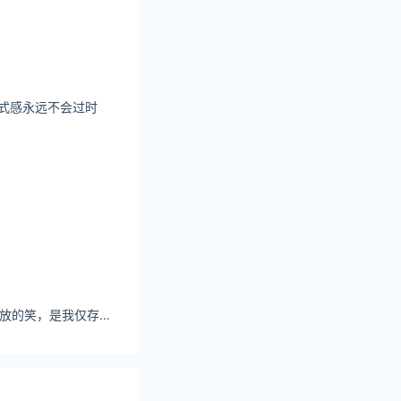
的仪式感永远不会过时
一价格
，国内汽、柴油价
couo福利姬图库 绽放的笑，是我仅存的骄傲。
格下