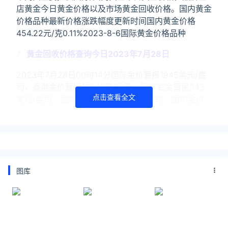
店黄金今日黄金价格以及市场黄金回收价格。国内黄金
价格品种最新价格涨跌幅度更新时间国内黄金价格
454.22元/克0.11%2023-8-6国际黄金价格品种
黄金回收价格查询今日2023年7月28日
2023年7月28日00时14分国际金价暂报1945美元/盎
司，香港金价暂报17640港币/两，国际铂金暂报943
点击查看全文
美元/盎司，国际钯金暂报1233美元/盎司，国内金价
暂报455元/克，中国黄金基础金价
黄金回收价格查询今日2023年7月18日
现在已经没有千足金的说法，国标规定黄金纯度达到
99%以上都统称为足金，所以之前的千足金首饰，也
图库
就是现在的足金999首饰，目前市场上面回收千足金一
克多少钱呢？千足金回收价格今日查询今日黄金收购价
格表更新
关注公众号：拾黑（shiheibook）了解更多