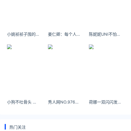
友情链接：
美元转人民币最新汇率查询：
https://huilv.ijiandao.com/
律师事务所咨询免费24小时在线：
小姚祯祯子囤的日常 晚安读书郎～ ​​​​
姜仁卿：每个人心里都有段不可触动旳故事。
陈妮妮UNI不怕路长，只怕志短。
https://law.ijiandao.com/
*文章为作者独立观点，不代表 黄金网 立场
本文由
黄金价格
发表，转载此文章须经作者同意，并请附上出
处(黄金网 )及本页链接。
原文链接
https://huangjin.ijiandao.com/huishou/yikoujia/820.html
黄金回收价格查询今日
一口价
小狗不吐骨头 氪金联系方式可以直接私信
秀人网NO.9761 初梦瑶 黄色连衣裙[84P/639MB]
荷娜一双闪闪发光的大眼睛看起来很有神韵。
热门关注