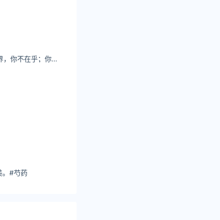
张思允Nice我的世界，你不在乎；你的世界，我被驱逐。
美。#芍药