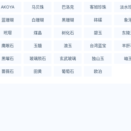
AKOYA
马贝珠
巴洛克
客旭珍珠
淡水
蓝珊瑚
白珊瑚
黑珊瑚
砗磲
象
玳瑁
煤晶
树化石
碧玉
东陵
鹰眼石
玉髓
澳玉
台湾蓝宝
羊肝
黑曜石
玻璃陨石
玄武玻璃
独山玉
岫
蔷薇石
田黄
葡萄石
欧泊