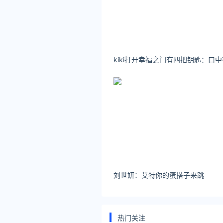
律师事务所咨询免费24小时在线：http
*文章为作者独立观点，不代表 黄
本文由
今天金价多少
发表，转载此
原文链接 https://huangjin.ijiandao
金价
黄金回收价格查询今
刘世妍：艾特你的蛋搭子来跳
热门关注