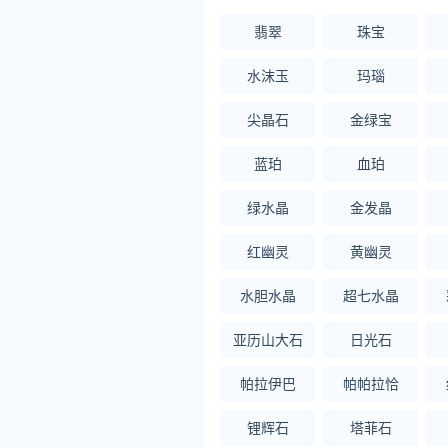
翡翠
珠宝
水沫玉
玛瑙
尖晶石
金绿宝
蓝珀
血珀
绿水晶
金发晶
红幽灵
黄幽灵
水胆水晶
超七水晶
亚历山大石
日光石
帕拉伊巴
帕帕拉恰
锂辉石
塔菲石