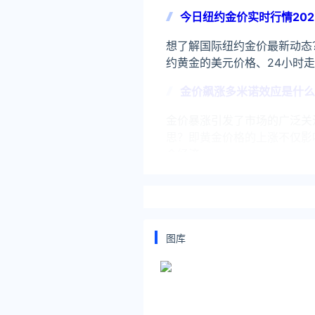
今日纽约金价实时行情202
想了解国际纽约金价最新动态
约黄金的美元价格、24小时走
金价飙涨多米诺效应是什么
金价暴涨引发了市场的广泛关
思？即黄金价格的上涨不仅影
个经济
泰国金价涨超30% 民众购
行业数据显示，今年以来，泰国
民币），如今，已经涨至每克约
图库
关注公众号：拾黑（shiheib
友情链接：
美元转人民币最新汇率查询：https://