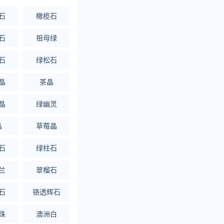
石
橄榄石
石
祖母绿
石
绿松石
晶
茶晶
晶
绿幽灵
晶
草莓晶
石
绿柱石
兰
翠榴石
石
铬透辉石
珠
澳洲白