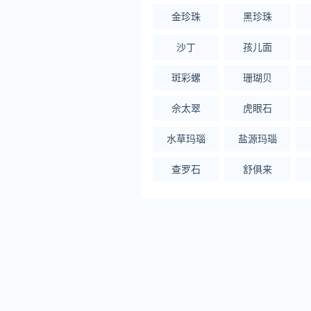
金珍珠
黑珍珠
沙丁
孩儿面
斑彩螺
珊瑚贝
佘太翠
虎眼石
水草玛瑙
盐源玛瑙
查罗石
舒俱来