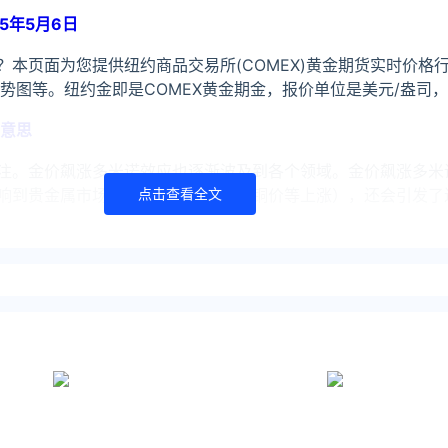
5年5月6日
？本页面为您提供纽约商品交易所(COMEX)黄金期货实时价格
势图等。纽约金即是COMEX黄金期金，报价单位是美元/盎司，
意思
注。金价飙涨多米诺效应也逐渐波及到各个领域。金价飙涨多米
响到贵金属市场本身（如带上白银、铜价等上涨），还会引发了
点击查看全文
金热情降温
市场上的黄金价格明显上涨，年初时，金价约为每克1960泰铢
2600泰铢（约合520元人民币），涨幅超过30%。这也让泰
ook）了解更多
huilv.ijiandao.com/