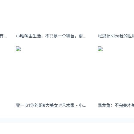
s://law.ijiandao.com/
金网 立场
文章须经作者同意，并请附上出处(黄金网 )及本页链接。
.com/huishou/yikoujia/687.html
kiki打开幸福之门有四把钥匙：口中有德，目中有人，心中有爱，行中有善。
小唯萌主生活，不只是一个舞台，更像是一个战场。
日
零一 61你的姐#大美女 #艺术家 - 小红书
暴龙兔：不完美才