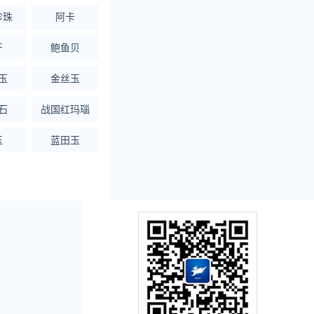
珍珠
阿卡
牙
鲍鱼贝
玉
金丝玉
石
战国红玛瑙
玉
蓝田玉