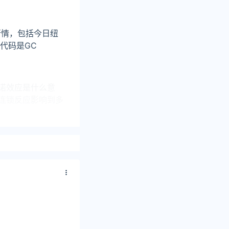
行情，包括今日纽
代码是GC
诺效应是什么意
连锁反应影响到多
（约合390元人
国民众对于