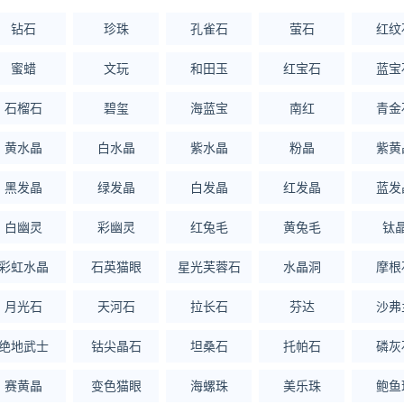
钻石
珍珠
孔雀石
萤石
红纹
蜜蜡
文玩
和田玉
红宝石
蓝宝
石榴石
碧玺
海蓝宝
南红
青金
黄水晶
白水晶
紫水晶
粉晶
紫黄
黑发晶
绿发晶
白发晶
红发晶
蓝发
白幽灵
彩幽灵
红兔毛
黄兔毛
钛
彩虹水晶
石英猫眼
星光芙蓉石
水晶洞
摩根
月光石
天河石
拉长石
芬达
沙弗
绝地武士
钴尖晶石
坦桑石
托帕石
磷灰
赛黄晶
变色猫眼
海螺珠
美乐珠
鲍鱼