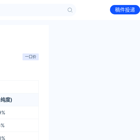
稿件投递
一口价
纯度)
9%
6%
0%