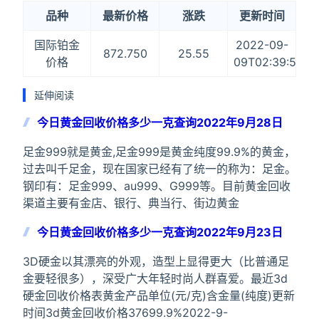
品种
最新价格
涨跌
更新时间
国际铂金
2022-09-
872.750
25.55
价格
09T02:39:58
延伸阅读
今日黄金回收价格多少一克查询2022年9月28日
足金999就是黄金,足金999是黄金纯度99.9%的黄金，
过去叫千足金，现在国家已经有了统一的称为：足金。
钢印有：足金999、au999、G999等。目前黄金回收
渠道主要有金店、银行、典当行、街边黄金
今日黄金回收价格多少一克查询2022年9月23日
3D硬金以其漂亮的外观，造型上显得更大（比普通足
金要轻很多），深受广大年轻时尚人群喜爱。最近3d
硬金回收价格表黄金产品单位(元/克)含金量(纯度)更新
时间3d黄金回收价格37699.9%2022-9-