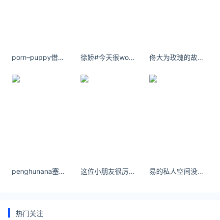
原文链接
https://huangjin.ijiandao.com/huishou/yikoujia/686.html
今日黄金回收价格多少一克查询
porn–puppy借一把清风吹开阴霾 接一碗烈酒谈笑风生
徐娇#今天很wow# 我拥有我的盛开
佟大为玫瑰的故事饰演黄振华
penghunana塞纳河畔夜空的星光折射出星芒 - 小红书
这位小朋友很厉害 一秒入夏的快乐 - 小红书
易的私人空间没有医保和寿险的 天黑后不要见义勇为
热门关注