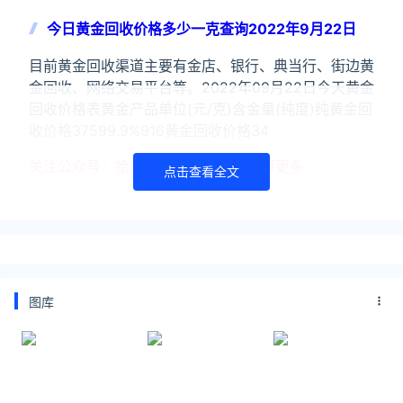
今日黄金回收价格多少一克查询2022年9月22日
目前黄金回收渠道主要有金店、银行、典当行、街边黄
金回收、网络交易平台等。2022年09月22日今天黄金
回收价格表黄金产品单位(元/克)含金量(纯度)纯黄金回
收价格37599.9%916黄金回收价格34
关注公众号：拾黑（shiheibook）了解更多
点击查看全文
友情链接：
美元转人民币最新汇率查询：
https://huilv.ijiandao.com/
律师事务所咨询免费24小时在线：
https://law.ijiandao.com/
图库
*文章为作者独立观点，不代表 黄金网 立场
本文由
今日黄金价格
发表，转载此文章须经作者同意，并请附
上出处(黄金网 )及本页链接。