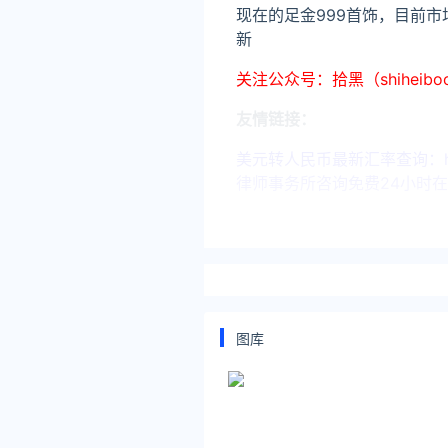
现在的足金999首饰，目前
新
关注公众号：拾黑（shiheib
友情链接：
美元转人民币最新汇率查询：https://
律师事务所咨询免费24小时在线：http
*文章为作者独立观点，不代表 黄
本文由
黄金网
发表，转载此文章须
原文链接 https://huangjin.ijiandao
黄金回收价格查询今日
一
图库