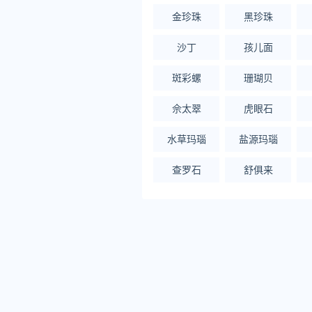
金珍珠
黑珍珠
沙丁
孩儿面
斑彩螺
珊瑚贝
佘太翠
虎眼石
水草玛瑙
盐源玛瑙
查罗石
舒俱来