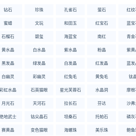
钻石
珍珠
孔雀石
萤石
红纹
蜜蜡
文玩
和田玉
红宝石
蓝宝
石榴石
碧玺
海蓝宝
南红
青金
黄水晶
白水晶
紫水晶
粉晶
紫黄
黑发晶
绿发晶
白发晶
红发晶
蓝发
白幽灵
彩幽灵
红兔毛
黄兔毛
钛
彩虹水晶
石英猫眼
星光芙蓉石
水晶洞
摩根
月光石
天河石
拉长石
芬达
沙弗
绝地武士
钴尖晶石
坦桑石
托帕石
磷灰
赛黄晶
变色猫眼
海螺珠
美乐珠
鲍鱼