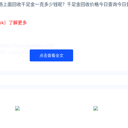
市场上面回收千足金一克多少钱呢？千足金回收价格今日查询今日
ook）了解更多
huilv.ijiandao.com/
s://law.ijiandao.com/
点击查看全文
金网 立场
经作者同意，并请附上出处(黄金网 )及本页链接。
.com/huishou/yikoujia/542.html
口价