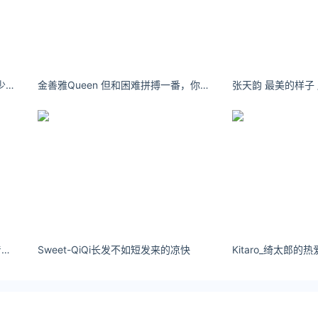
唐艺昕内衣代言人小清新甜美 元气少女活动照图片
金善雅Queen 但和困难拼搏一番，你会觉得困难不过如此。
张天韵 最美的样子 胖胖
9093甜七七 唱歌归唱歌，啤酒悠着喝.看球别上火，日子还得过 ，唱完就快乐。
Sweet-QiQi长发不如短发来的凉快