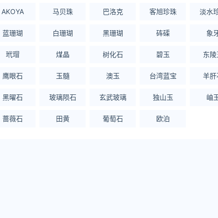
AKOYA
马贝珠
巴洛克
客旭珍珠
淡水
蓝珊瑚
白珊瑚
黑珊瑚
砗磲
象
玳瑁
煤晶
树化石
碧玉
东陵
鹰眼石
玉髓
澳玉
台湾蓝宝
羊肝
黑曜石
玻璃陨石
玄武玻璃
独山玉
岫
蔷薇石
田黄
葡萄石
欧泊