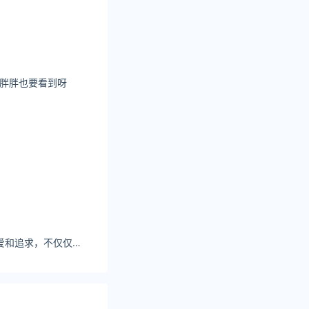
也要看到呀 ​​​​
Kitaro_绮太郎的热爱和追求，不仅仅是对动漫的，更是对生活的。软软兔