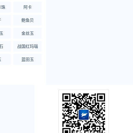
珍珠
阿卡
牙
鲍鱼贝
玉
金丝玉
石
战国红玛瑙
玉
蓝田玉