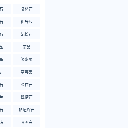
石
橄榄石
石
祖母绿
石
绿松石
晶
茶晶
晶
绿幽灵
晶
草莓晶
石
绿柱石
兰
翠榴石
石
铬透辉石
珠
澳洲白