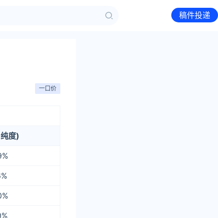
稿件投递
一口价
纯度)
9%
6%
0%
0%