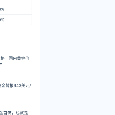
9%
9%
价格。国内黄金价
种
铂金暂报943美元/
金首饰，也就是