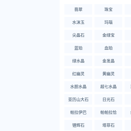
翡翠
珠宝
水沫玉
玛瑙
尖晶石
金绿宝
蓝珀
血珀
绿水晶
金发晶
红幽灵
黄幽灵
水胆水晶
超七水晶
亚历山大石
日光石
帕拉伊巴
帕帕拉恰
锂辉石
塔菲石