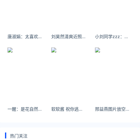
3D硬金多数是空心的，如果遇到磕碰变形的话，可能
难以修复。
3d硬金有收藏价值吗
唐淑娟：太喜欢吃披萨啦
刘昊然清爽近照手机壁纸 我将余生写成一首诗
小刘同学zzz：发个视频
3d硬金没有收藏价值，3D硬金首饰都是一口价，价格
是比较贵的，如果愿意为这个款式买单那么奢侈一点也
无妨。
延伸阅读
黄金回收价格查询今日2023年8月6日
本网页主要提供国际/国内黄金今日黄金价格，品牌金
店黄金今日黄金价格以及市场黄金回收价格。国内黄金
价格品种最新价格涨跌幅度更新时间国内黄金价格
一醒：是花自然香 是爱自然长
软软酱 祝你逃出苦难向春山
邢益燕图片放空整颗心脏、只容纳你一个人。
454.22元/克0.11%2023-8-6国际黄金价格品种
黄金回收价格查询今日2023年7月28日
热门关注