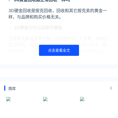
3D硬金回收是按克回收，回收和其它按克卖的黄金一
样，与品牌和购买价格无关。
3D硬金为什么回收不值钱
正常按克黄金零售价格一般挂牌金价+工艺费，价格比
较透明的。而3D黄金的售卖和克重没有多少关系（按
点击查看全文
件来销售），3D硬金购买价格是普通黄金的1倍以上，
拿去回收对自己的损失是非常大的。如果问3d黄金回
收值钱吗？那么3d硬金回收是比较亏的。
3d黄金和黄金的区别
3d硬金多数金店是按件销售的，却不是按克销售的，
图库
购买价格远高于普通黄金。
3D硬金含金量跟其他黄金含金量是一样的，与普通黄
金的工艺不同，提升了黄金的硬度，其次是3d黄金比
普通黄金更有立体感，使得金饰年轻和时尚化。