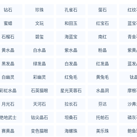
钻石
珍珠
孔雀石
萤石
红纹
蜜蜡
文玩
和田玉
红宝石
蓝宝
石榴石
碧玺
海蓝宝
南红
青金
黄水晶
白水晶
紫水晶
粉晶
紫黄
黑发晶
绿发晶
白发晶
红发晶
蓝发
白幽灵
彩幽灵
红兔毛
黄兔毛
钛
彩虹水晶
石英猫眼
星光芙蓉石
水晶洞
摩根
月光石
天河石
拉长石
芬达
沙弗
绝地武士
钴尖晶石
坦桑石
托帕石
磷灰
赛黄晶
变色猫眼
海螺珠
美乐珠
鲍鱼