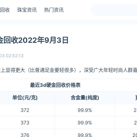
回收
珠宝资讯
热门资讯
回收2022年9月3日
03 02:52:13
型上显得更大（比普通足金要轻很多），深受广大年轻时尚人群
最近3d硬金回收价格表
单位(元/克)
含金量(纯度)
372
99.9%
2
373
99.9%
2
376
99.9%
2