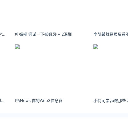
2年9月13日
9黄金价格4892022-9-12中国黄金PT950铂金价格365202
ook）了解更多
是馨锐呀~：“大数据请把我推给女生”#运动女孩 #穿搭 #自律
叶婧桐 尝试一下御姐风～ 2深圳 ​​​​
huilv.ijiandao.com/
s://law.ijiandao.com/
金网 立场
章须经作者同意，并请附上出处(黄金网 )及本页链接。
.com/huishou/qianzujin/528.html
伊织萌我曾知道，你的好，你有多重要。
PANews 你的Web3信息官