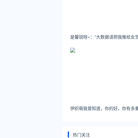
中国黄金黄金价格走势202
名称产品元/克更新时间中国黄金99
关注公众号：拾黑（shiheib
友情链接：
美元转人民币最新汇率查询：https://
律师事务所咨询免费24小时在线：http
*文章为作者独立观点，不代表 黄
本文由
黄金加工网
发表，转载此文
原文链接 https://huangjin.ijiandao
黄金价格走势
3d硬金回收
热门关注