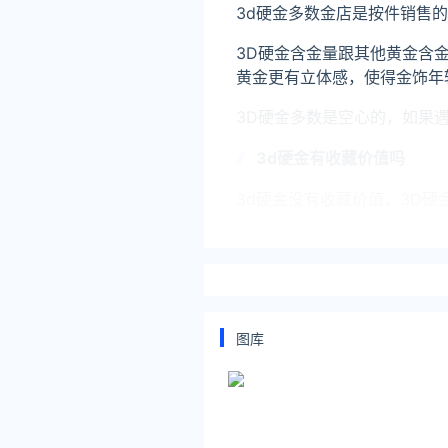
3d硬金多数金店是按件销售
3D硬金含金量跟其他黄金含
黄金更有立体感，使得金饰年
3D硬金多数是空心的，如果
3d硬金有收藏价值吗
3d硬金没有收藏价值，3D
妨。
延伸阅读
黄金价格走势周大生2022
名称产品元/克更新时间周大生黄金
图库
黄金价格走势周六福2022
名称产品元/克更新时间周六福999
铂金价格3892022-10-8周六