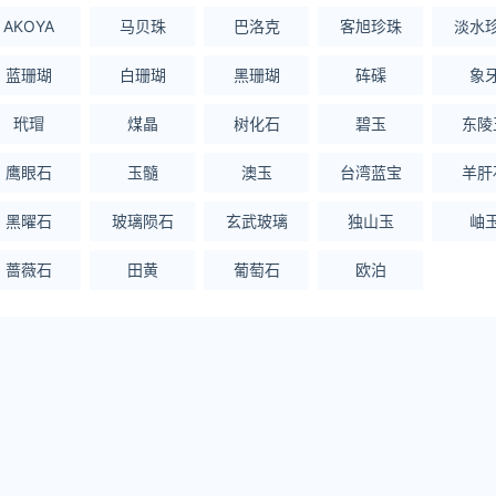
AKOYA
马贝珠
巴洛克
客旭珍珠
淡水
蓝珊瑚
白珊瑚
黑珊瑚
砗磲
象
玳瑁
煤晶
树化石
碧玉
东陵
鹰眼石
玉髓
澳玉
台湾蓝宝
羊肝
黑曜石
玻璃陨石
玄武玻璃
独山玉
岫
蔷薇石
田黄
葡萄石
欧泊