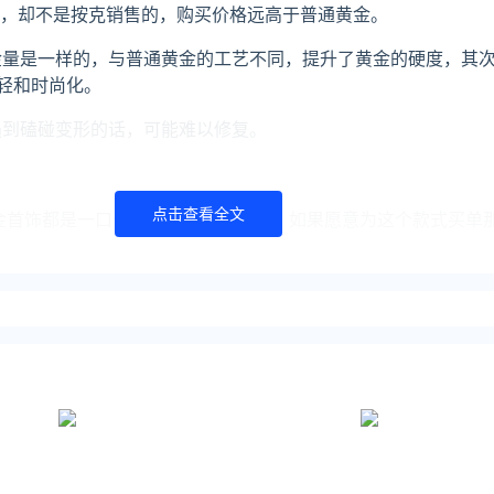
的，却不是按克销售的，购买价格远高于普通黄金。
金量是一样的，与普通黄金的工艺不同，提升了黄金的硬度，其次
轻和时尚化。
遇到磕碰变形的话，可能难以修复。
点击查看全文
硬金首饰都是一口价，价格是比较贵的，如果愿意为这个款式买单
年10月8日
价格4932022-10-8周大生铂金价格3302022-10-8
年10月8日
黄金价格5092022-10-8周六福9999黄金价格5292022-10
福投资金条价格4622022-10-