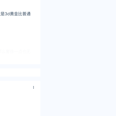
是3d黄金比普通
那么奢侈一点也无
-8周六福PT999