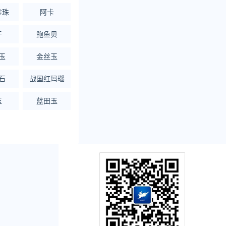
珍珠
阿卡
牙
鲍鱼贝
玉
金丝玉
石
战国红玛瑙
玉
蓝田玉