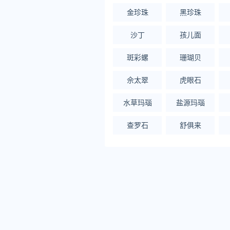
金珍珠
黑珍珠
沙丁
孩儿面
斑彩螺
珊瑚贝
佘太翠
虎眼石
水草玛瑙
盐源玛瑙
查罗石
舒俱来