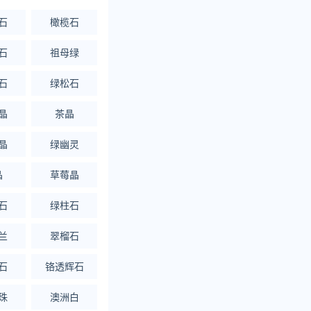
石
橄榄石
石
祖母绿
石
绿松石
晶
茶晶
晶
绿幽灵
晶
草莓晶
石
绿柱石
兰
翠榴石
石
铬透辉石
珠
澳洲白