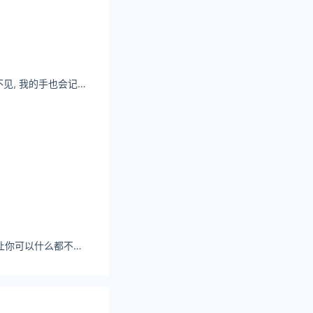
2-9-12
李凯馨就算眼睛看不见, 我的手也会记住你的脸 。
小何同学yo做那些让你可以什么都不用想的事