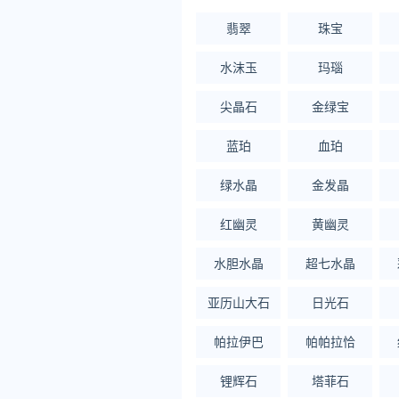
翡翠
珠宝
水沫玉
玛瑙
尖晶石
金绿宝
蓝珀
血珀
绿水晶
金发晶
红幽灵
黄幽灵
水胆水晶
超七水晶
亚历山大石
日光石
帕拉伊巴
帕帕拉恰
锂辉石
塔菲石