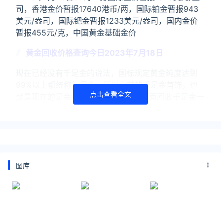
司，香港金价暂报17640港币/两，国际铂金暂报943
美元/盎司，国际钯金暂报1233美元/盎司，国内金价
暂报455元/克，中国黄金基础金价
黄金回收价格查询今日2023年7月18日
现在已经没有千足金的说法，国标规定黄金纯度达到
99%以上都统称为足金，所以之前的千足金首饰，也
点击查看全文
就是现在的足金999首饰，目前市场上面回收千足金一
克多少钱呢？千足金回收价格今日查询今日黄金收购价
格表更新
关注公众号：拾黑（shiheibook）了解更多
友情链接：
图库
美元转人民币最新汇率查询：
https://huilv.ijiandao.com/
律师事务所咨询免费24小时在线：
https://law.ijiandao.com/