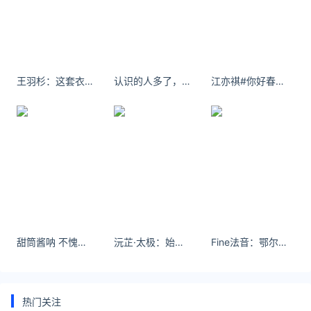
*文章为作者独立观点，不代表 黄金网 立场
本文由
黄金多少钱一克
发表，转载此文章须经作者同意，并请
附上出处(黄金网 )及本页链接。
原文链接
王羽杉：这套衣服...是我最满意的一套
认识的人多了，我就更喜欢狗。
江亦祺#你好春天##樱花少女# 等一个浪漫的春天 希望这个就是
https://huangjin.ijiandao.com/brand/zhoushengsheng/773.html
黄金回收价格查询今日
周生生
甜筒酱呐 不愧是jk我这种屌丝穿还挺好看
沅芷·太极：始于有形，归于无迹#太极拳
Fine法音：鄂尔多斯哈达轻扬，愿你永远安康
热门关注