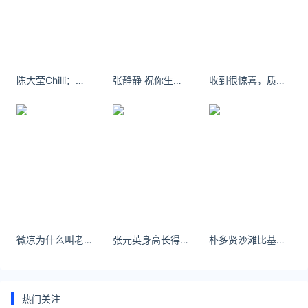
律师事务所咨询免费24小时在线：
https://law.ijiandao.com/
*文章为作者独立观点，不代表 黄金网 立场
本文由
黄金网
发表，转载此文章须经作者同意，并请附上出处
陈大莹Chilli：水头迈动健身关闭，亲们以后去卧牛山，银坑山，爬爬山锻炼吧!
张静静 祝你生日快乐@中国[心][打call] ​​​​
收到很惊喜，质量款式都是我喜欢的
(黄金网 )及本页链接。
原文链接
https://huangjin.ijiandao.com/brand/zhoushengsheng/265.html
今日金价
周生生
黄金价格
微凉为什么叫老祖
张元英身高长得那么高的原因
朴多贤沙滩比基尼泳装诱惑写真
热门关注