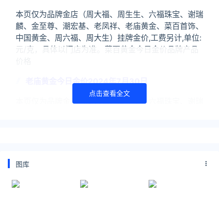
本页仅为品牌金店（周大福、周生生、六福珠宝、谢瑞
麟、金至尊、潮宏基、老凤祥、老庙黄金、菜百首饰、
中国黄金、周六福、周大生）挂牌金价,工费另计,单位:
元/克，具体以门店为准。菜百黄金今日金价品牌产品
价格
老庙黄金今日金价2024年7月30日
点击查看全文
本页仅为品牌金店（周大福、周生生、六福珠宝、谢瑞
麟、金至尊、潮宏基、老凤祥、老庙黄金、菜百首饰、
中国黄金、周六福、周大生）挂牌金价,工费另计,单位:
元/克，具体以门店为准。老庙黄金今日金价品牌产品
价格
图库
关注公众号：拾黑（shiheibook）了解更多
友情链接：
美元转人民币最新汇率查询：
https://huilv.ijiandao.com/