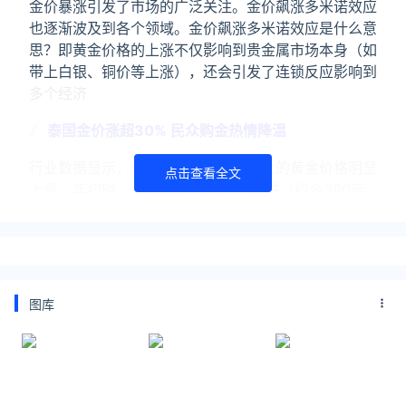
金价暴涨引发了市场的广泛关注。金价飙涨多米诺效应
也逐渐波及到各个领域。金价飙涨多米诺效应是什么意
思？即黄金价格的上涨不仅影响到贵金属市场本身（如
带上白银、铜价等上涨），还会引发了连锁反应影响到
多个经济
泰国金价涨超30% 民众购金热情降温
行业数据显示，今年以来，泰国市场上的黄金价格明显
点击查看全文
上涨，年初时，金价约为每克1960泰铢（约合390元
人民币），如今，已经涨至每克约2600泰铢（约合
520元人民币），涨幅超过30%。这也让泰国民众对于
关注公众号：拾黑（shiheibook）了解更多
友情链接：
图库
美元转人民币最新汇率查询：
https://huilv.ijiandao.com/
律师事务所咨询免费24小时在线：