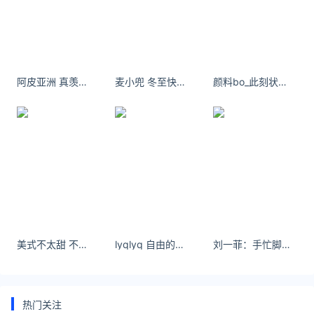
https://law.ijiandao.com/
*文章为作者独立观点，不代表 黄金网 立场
本文由
金价今天什么价格
发表，转载此文章须经作者同意，并
请附上出处(黄金网 )及本页链接。
阿皮亚洲 真羡慕那些住在海边的人 可以随时随地的看海 2成都 ​​​​
麦小兜 冬至快乐[打call] （献上live 照片）
颜料bo_此刻状态“沉迷搬砖”
原文链接
https://huangjin.ijiandao.com/brand/zhoudafu/620.html
金价
香港黄金价格
美式不太甜 不是法国是厦门呀 - 小红书
lyqlyq 自由的风#ootd #今天穿什么 #夏日限定 - 小红书
刘一菲：手忙脚乱 #随拍#手势舞 #甜妹
热门关注