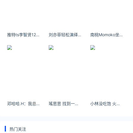
*文章为作者独立观点，不代表 黄金网 立场
本文由
au750
发表，转载此文章须经作者同意，并请附上出处
(黄金网 )及本页链接。
原文链接
https://huangjin.ijiandao.com/brand/zhoudafu/566.html
推特ts李智贤12v 我把青春耗在暗恋里却不能和你在一起。
刘亦菲轻松演绎摩登风范 杂志写真尽显野性魅力！
南桃Momoko坐在欧式的椅子上，黑色的套装神秘感十足
今日金价多少一克
周大福
邓哈哈.H：我总说要把事情看得很淡 但我又何尝不希望有人一直陪着我#狮子座
瑤思思 找到一种感觉叫属于
小林没吃饱 火龙果色的夏天 - 小红书
热门关注