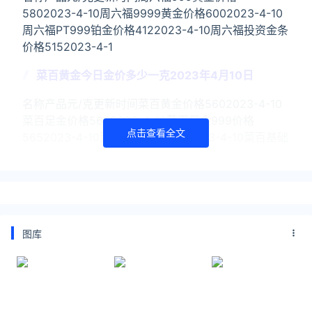
5802023-4-10周六福9999黄金价格6002023-4-10
周六福PT999铂金价格4122023-4-10周六福投资金条
价格5152023-4-1
菜百黄金今日金价多少一克2023年4月10日
名称产品元/克更新时间菜百黄金价格5602023-4-10
菜百足金价格5602023-4-10菜百足金999价格
点击查看全文
5652023-4-10菜百金条价格4952023-4-10菜百基础
金价441.8202
关注公众号：拾黑（shiheibook）了解更多
友情链接：
图库
美元转人民币最新汇率查询：
https://huilv.ijiandao.com/
律师事务所咨询免费24小时在线：
https://law.ijiandao.com/