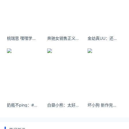
美元转人民币最新汇率查询：
https://huilv.ijiandao.com/
律师事务所咨询免费24小时在线：
https://law.ijiandao.com/
*文章为作者独立观点，不代表 黄金网 立场
桃瑞思 嘿嘿学姐又上线 今天是韩系校服look ​​​​
奔驰女销售正义琳事件毕业后就再也没见过她，我开始慢慢淡忘曾爱的她
金幼真UU：还好我最爱自己
本文由
黄金网
发表，转载此文章须经作者同意，并请附上出处
(黄金网 )及本页链接。
原文链接
https://huangjin.ijiandao.com/brand/zhoudafu/531.html
今日金价
周大福
黄金价格
奶瓶不ping：#红玫瑰 #红红火火恍恍惚惚 #变装重生 #妆面记录 #今日妆容
白昼小熊：太好了是夏天我们有救了
坏小狗 新作完整版22分钟女儿服水晶棒- 茉莉次元