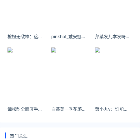
吉盟珠宝
橙橙无敌棒：这个天气还约你出去吃饭的，一定是生死之交，谈的肯定都是终身大事。
pinkhot_戴安娜姐妹成对 快乐加倍[二哈]
芹菜发儿本发呀 她既是青春 也是遗憾
谭松韵全面屏手机桌面壁纸 向来缘浅，奈何情深。
白鑫美一季花落，落满地。一脸残笑，笑苍生。
萧小丸y：谁能拒绝这个甜舞～我是不会放弃去海边跳的！
热门关注