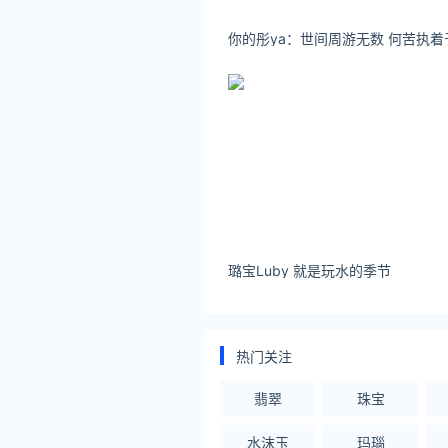
璐宝Luby 就是玩水的季节
热门关注
翡翠
珠宝
水沫玉
玛瑙