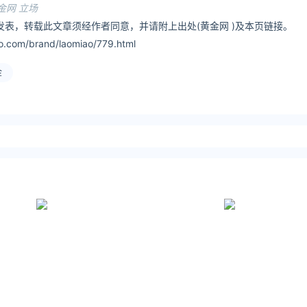
金网 立场
发表，转载此文章须经作者同意，并请附上出处(黄金网 )及本页链接。
o.com/brand/laomiao/779.html
金