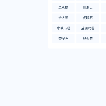
斑彩螺
珊瑚贝
佘太翠
虎眼石
水草玛瑙
盐源玛瑙
查罗石
舒俱来