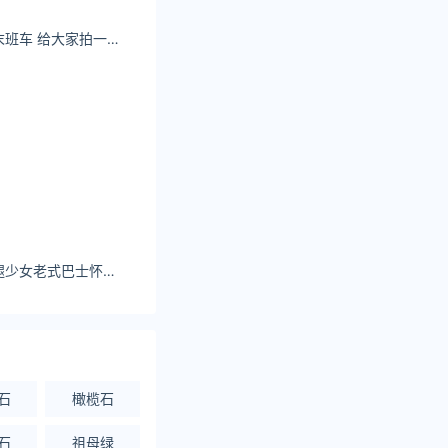
中国舞莹莹：赶个末班车 给大家拍一下舞蹈生版的拍桌挑战#拍桌变装挑战#一字马#又美又飒
杨超越化身甜酷美腿少女老式巴士怀旧写真手机壁纸图片1
石
橄榄石
石
祖母绿