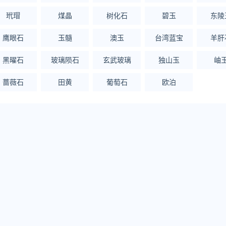
玳瑁
煤晶
树化石
碧玉
东陵
鹰眼石
玉髓
澳玉
台湾蓝宝
羊肝
黑曜石
玻璃陨石
玄武玻璃
独山玉
岫
蔷薇石
田黄
葡萄石
欧泊