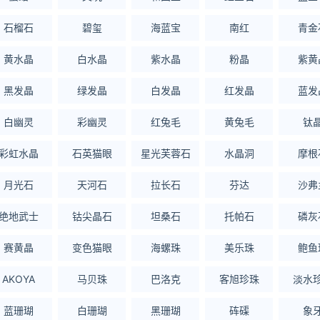
石榴石
碧玺
海蓝宝
南红
青金
黄水晶
白水晶
紫水晶
粉晶
紫黄
黑发晶
绿发晶
白发晶
红发晶
蓝发
白幽灵
彩幽灵
红兔毛
黄兔毛
钛
彩虹水晶
石英猫眼
星光芙蓉石
水晶洞
摩根
月光石
天河石
拉长石
芬达
沙弗
绝地武士
钴尖晶石
坦桑石
托帕石
磷灰
赛黄晶
变色猫眼
海螺珠
美乐珠
鲍鱼
AKOYA
马贝珠
巴洛克
客旭珍珠
淡水
蓝珊瑚
白珊瑚
黑珊瑚
砗磲
象