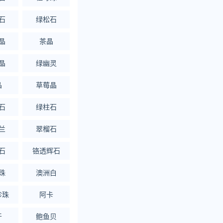
石
绿松石
晶
茶晶
晶
绿幽灵
晶
草莓晶
石
绿柱石
兰
翠榴石
石
铬透辉石
珠
澳洲白
珍珠
阿卡
牙
鲍鱼贝