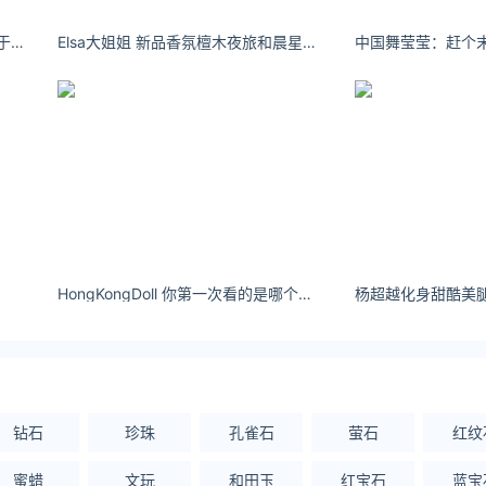
你的彤ya：世间周游无数 何苦执着于周游 ​​​​
Elsa大姐姐 新品香氛檀木夜旅和晨星紫罗兰，更是让我回味多次
HongKongDoll 你第一次看的是哪个系列 ​​​
钻石
珍珠
孔雀石
萤石
红纹
蜜蜡
文玩
和田玉
红宝石
蓝宝