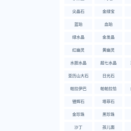
尖晶石
金绿宝
蓝珀
血珀
绿水晶
金发晶
红幽灵
黄幽灵
水胆水晶
超七水晶
亚历山大石
日光石
帕拉伊巴
帕帕拉恰
锂辉石
塔菲石
金珍珠
黑珍珠
沙丁
孩儿面