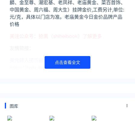
麟、金至尊、潮宏基、老凤祥、老庙黄金、菜百首饰、
中国黄金、周六福、周大生）挂牌金价,工费另计,单位:
元/克，具体以门店为准。老庙黄金今日金价品牌产品
价格
关注公众号：拾黑（shiheibook）了解更多
友情链接：
美元转人民币最新汇率查询：
点击查看全文
https://huilv.ijiandao.com/
律师事务所咨询免费24小时在线：
https://law.ijiandao.com/
*文章为作者独立观点，不代表 黄金网 立场
本文由
黄金
发表，转载此文章须经作者同意，并请附上出处
图库
(黄金网 )及本页链接。
原文链接
https://huangjin.ijiandao.com/brand/laomiao/573.html