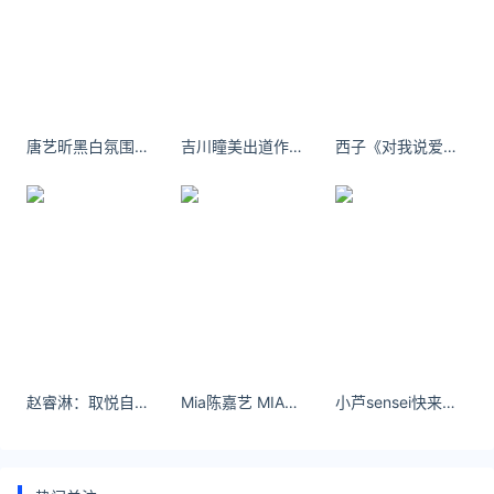
今日金价
老庙黄金
唐艺昕黑白氛围感穿白色束腰长裙优雅性感
吉川瞳美出道作品MOGI-022是怎么回事？
西子《对我说爱你-视频花絮》作品封面图
赵睿淋：取悦自己才是心之所向#美出高级感 #禁欲系
Mia陈嘉艺 MIA韩国化妆室 - 小红书
小芦sensei快来私信加我，快给我[舔屏] ​​​