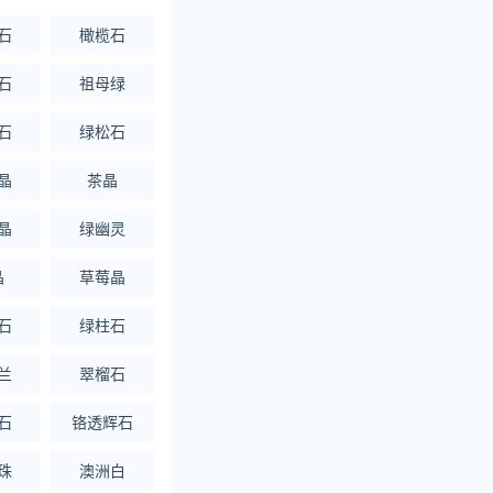
石
橄榄石
石
祖母绿
石
绿松石
晶
茶晶
晶
绿幽灵
晶
草莓晶
石
绿柱石
兰
翠榴石
石
铬透辉石
珠
澳洲白