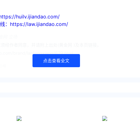
huilv.ijiandao.com/
s://law.ijiandao.com/
金网 立场
须经作者同意，并请附上出处(黄金网 )及本页链接。
o.com/brand/laofengxiang/629.html
点击查看全文
价格