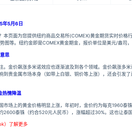
5年5月6日
？本页面为您提供纽约商品交易所(COMEX)黄金期货实时价格
势图等。纽约金即是COMEX黄金期金，报价单位是美元/盎司，
意思
注。金价飙涨多米诺效应也逐渐波及到各个领域。金价飙涨多米
响到贵金属市场本身（如带上白银、铜价等上涨），还会引发了
金热情降温
市场上的黄金价格明显上涨，年初时，金价约为每克1960泰铢
2600泰铢（约合520元人民币），涨幅超过30%。这也让泰
ook）了解更多