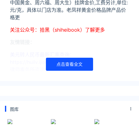
中国黄金、周六福、周大生）挂牌金价,工费另计,单位:
元/克，具体以门店为准。老凤祥黄金价格品牌产品价
格更
关注公众号：拾黑（shiheibook）了解更多
友情链接：
美元转人民币最新汇率查询：
https://huilv.ijiandao.com/
点击查看全文
律师事务所咨询免费24小时在线：
https://law.ijiandao.com/
*文章为作者独立观点，不代表 黄金网 立场
本文由
金子网
发表，转载此文章须经作者同意，并请附上出处
(黄金网 )及本页链接。
图库
原文链接
https://huangjin.ijiandao.com/brand/chaohongji/536.html
黄金价格
潮宏基