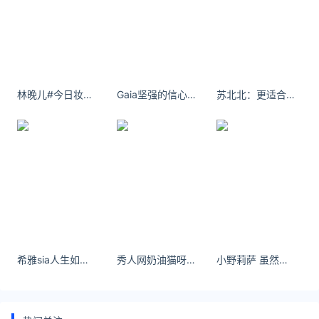
林晚儿#今日妆容# 万年剪刀手 ​​​​
Gaia坚强的信心，能使平凡的人做出惊人的事业。
苏北北：更适合熬夜宝宝看的视频#慢摇 #ootd穿搭
希雅sia人生如果总是在一个“怕”字里纠缠，只能被社会淘汰
秀人网奶油猫呀 性感灰色包臀裙搭配性感魅惑黑丝
小野莉萨 虽然巴厘岛bug叠满- 小红书